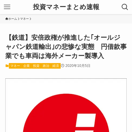
投資マネーまとめ速報
ホーム
マネー
【鉄道】安倍政権が推進した｢オールジ
ャパン鉄道輸出｣の悲惨な実態 円借款事
業でも車両は海外メーカー製導入
2020年10月5日
マネー
企業
投資
政治
経済