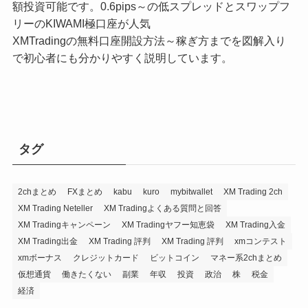
額投資可能です。0.6pips～の低スプレッドとスワップフ
リーのKIWAMI極口座が人気
XMTradingの無料口座開設方法～稼ぎ方までを図解入り
で初心者にも分かりやすく説明しています。
タグ
2chまとめ
FXまとめ
kabu
kuro
mybitwallet
XM Trading 2ch
XM Trading Neteller
XM Tradingよくある質問と回答
XM Tradingキャンペーン
XM Tradingヤフー知恵袋
XM Trading入金
XM Trading出金
XM Trading 評判
XM Trading 評判
xmコンテスト
xmボーナス
クレジットカード
ビットコイン
マネー系2chまとめ
仮想通貨
働きたくない
副業
年収
投資
政治
株
税金
経済