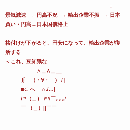
↓
景気減速 ←円高不況 ←輸出企業不振 ←日本
買い・円高←日本国債格上
格付けが下がると、円安になって、輸出企業が復
活する
＜これ、豆知識な
∧＿∧＿__
∬ （・∀・ ） / |
■⊂ へ ∩./…|
i”’（＿） i”’i￣,,,,,,/
￣ （＿）||￣￣