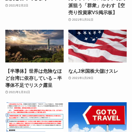
派狙う「群衆」かわす【空
2021年2月2日
売り投資家VS掲示板】
2021年1月31日
【半導体】世界は危険なほ
なんJ米国株大儲けスレ
ど台湾に依存している－半
2021年1月29日
導体不足でリスク露呈
2021年1月31日