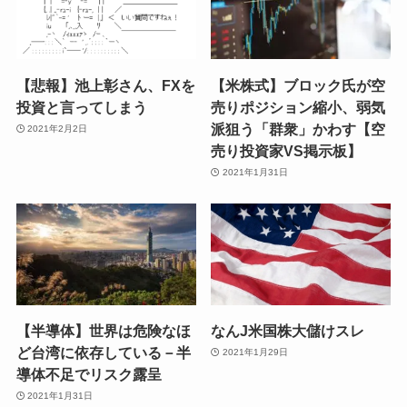
【悲報】池上彰さん、FXを
【米株式】ブロック氏が空
投資と言ってしまう
売りポジション縮小、弱気
派狙う「群衆」かわす【空
2021年2月2日
売り投資家VS掲示板】
2021年1月31日
【半導体】世界は危険なほ
なんJ米国株大儲けスレ
ど台湾に依存している－半
2021年1月29日
導体不足でリスク露呈
2021年1月31日