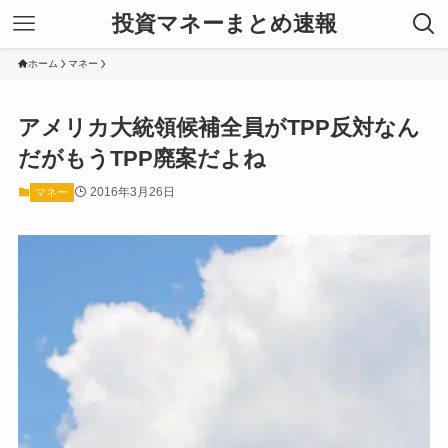
投資マネーまとめ速報
ホーム
マネー
アメリカ大統領候補全員がTPP反対なん
だがもうTPP廃案だよね
2016年3月26日
マネー