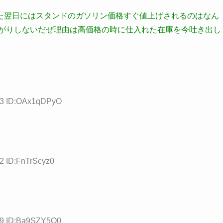
た翌日にはスタンドのガソリン価格すぐ値上げされるのはなん
下がりしないだぜ理由は高価格の時に仕入れた在庫を今吐き出し
.83 ID:OAx1qDPyO
32 ID:FnTrScyz0
.49 ID:Ba9SZY5O0