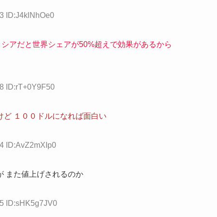
53 ID:J4klNhOe0
ロシアだと世界シェアが50%超えで効果があるから
28 ID:rT+0Y9F50
けど １００ドルになれば面白い
74 ID:AvZ2mXIp0
 また値上げされるのか
85 ID:sHK5g7JV0