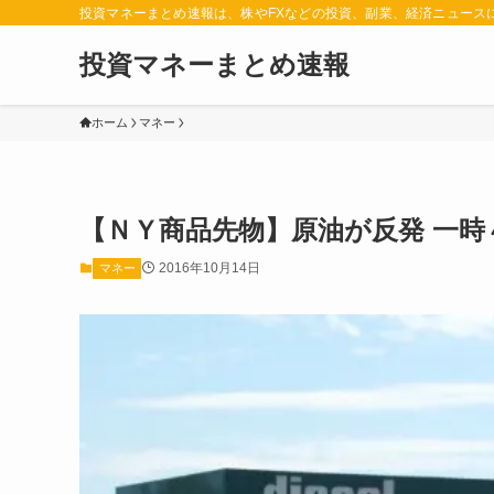
投資マネーまとめ速報は、株やFXなどの投資、副業、経済ニュース
投資マネーまとめ速報
ホーム
マネー
【ＮＹ商品先物】原油が反発 一時
2016年10月14日
マネー