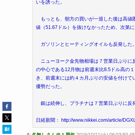
いを誘った。
もっとも、朝方の買いが一巡した後は高値圏
値（51.67ドル）を抜けなかったため、次
ガソリンとヒーティングオイルも反発した
ニューヨーク金先物相場は７営業日ぶりに反
の中心である12月物は前週末比8.5ドル高の１
き、前週末には約４カ月ぶりの安値を付けて
優勢だった。
銀は続伸し、プラチナは７営業日ぶりに反
日経新聞： http://www.nikkei.com/article/D
4:
名無しさん＠１周年
2016/10/11(火) 06:03:50.48