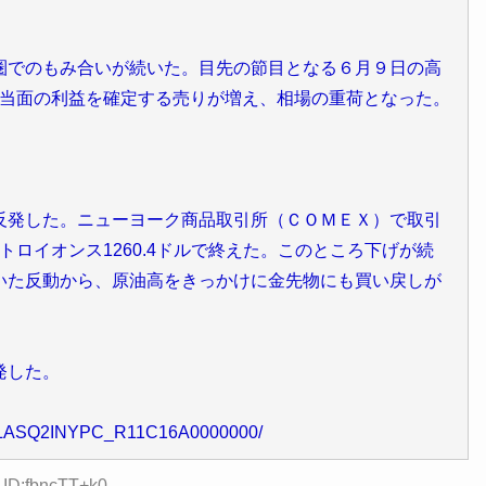
でのもみ合いが続いた。目先の節目となる６月９日の高
第に当面の利益を確定する売りが増え、相場の重荷となった。
。
発した。ニューヨーク商品取引所（ＣＯＭＥＸ）で取引
トロイオンス1260.4ドルで終えた。このところ下げが続
いた反動から、原油高をきっかけに金先物にも買い戻しが
発した。
GXLASQ2INYPC_R11C16A0000000/
 ID:fbncTT+k0