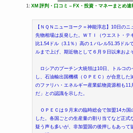
1:
XM 評判・口コミ – FX・投資・マネーまとめ速
【ＮＱＮニューヨーク＝神能淳志】10日の
先物相場は反発した。ＷＴＩ（ウエスト・テ
比1.54ドル（3.1％）高の１バレル51.35
ルまで上げ、期近物として６月９日以来およ
ロシアのプーチン大統領は10日、トルコの
し、石油輸出国機構（ＯＰＥＣ）が合意した
のファリハ・エネルギー産業鉱物資源相も1
だ」との認識を示した。
ＯＰＥＣは９月末の臨時総会で加盟14カ国の生
した。各国ごとの生産量の割り当てなど正式
疑う声も多いが、非加盟国の後押しもあって