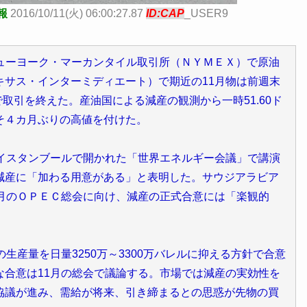
報
2016/10/11(火) 06:00:27.87
ID:CAP
_USER9
ニューヨーク・マーカンタイル取引所（ＮＹＭＥＸ）で原油
キサス・インターミディエート）で期近の11月物は前週末
ドルで取引を終えた。産油国による減産の観測から一時51.60ド
そ４カ月ぶりの高値を付けた。
イスタンブールで開かれた「世界エネルギー会議」で講演
減産に「加わる用意がある」と表明した。サウジアラビア
1月のＯＰＥＣ総会に向け、減産の正式合意には「楽観的
産量を日量3250万～3300万バレルに抑える方針で合意
な合意は11月の総会で議論する。市場では減産の実効性を
協議が進み、需給が将来、引き締まるとの思惑が先物の買