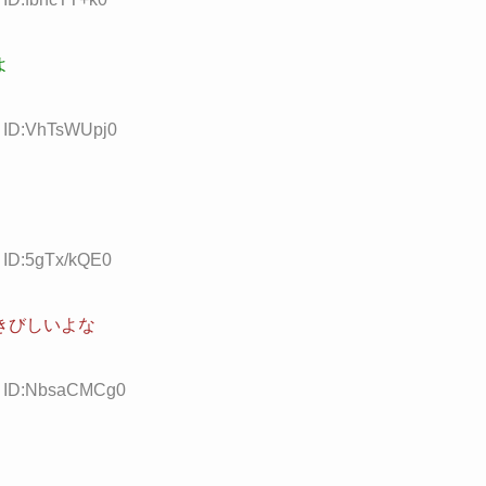
よ
3 ID:VhTsWUpj0
8 ID:5gTx/kQE0
きびしいよな
51 ID:NbsaCMCg0