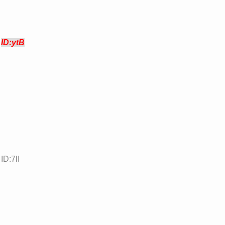
2
ID:ytB
ID:7lI