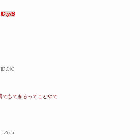
4
ID:ytB
 ID:0lC
鹿でもできるってことやで
ID:Zmp