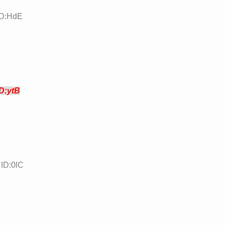
ID:HdE
ID:ytB
 ID:0lC