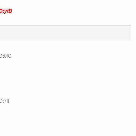
ID:ytB
D:0lC
D:7lI