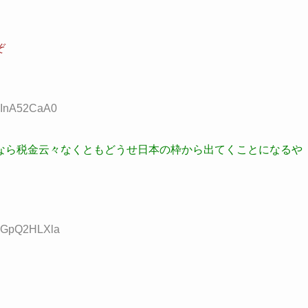
ぞ
D:InA52CaA0
なら税金云々なくともどうせ日本の枠から出てくことになるや
D:GpQ2HLXla