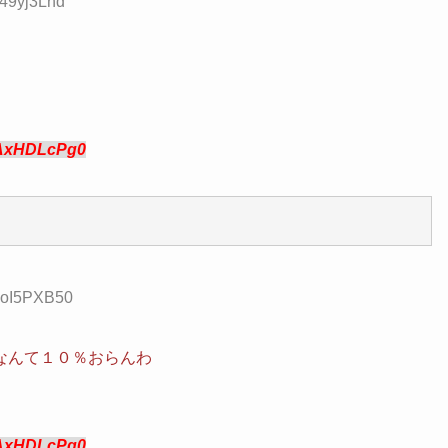
y49yj3Lnd
AxHDLcPg0
:5oI5PXB50
なんて１０％おらんわ
AxHDLcPg0