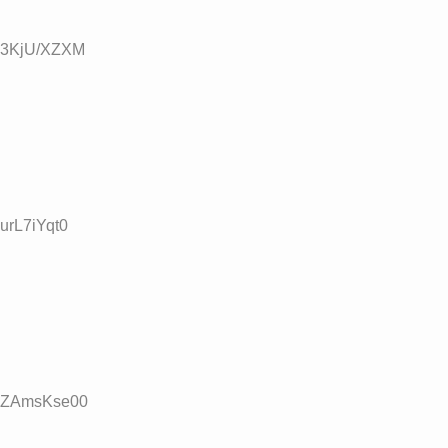
D:3KjU/XZXM
:urL7iYqt0
D:ZAmsKse00