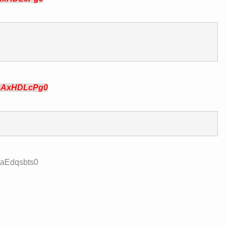
:AxHDLcPg0
:aEdqsbts0