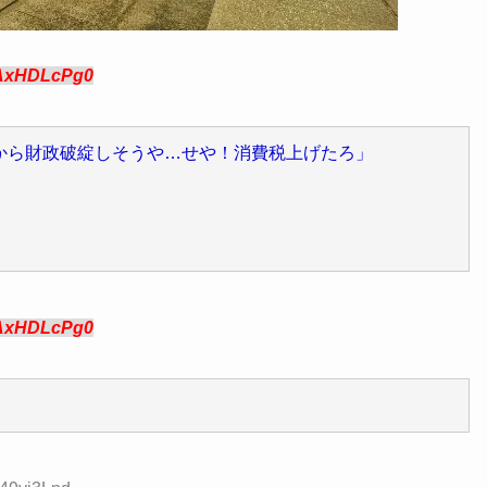
AxHDLcPg0
から財政破綻しそうや…せや！消費税上げたろ」
AxHDLcPg0