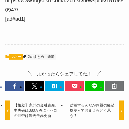
https://www.logsoku.com/r/2ch.sc/newsplus/151065
0947/
[ad#ad1]
マネー
2chまとめ
経済
よかったらシェアしてね！
【格差】家計の金融資産、
結婚するんだが両親の経済
中央値は380万円に - ゼロ
格差っておまえらどう思
の世帯は過去最高更新
う？