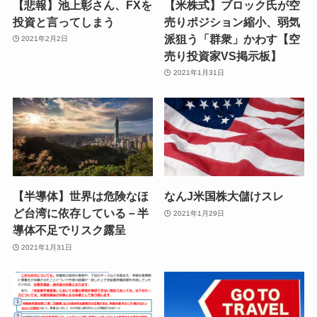
【悲報】池上彰さん、FXを
【米株式】ブロック氏が空
投資と言ってしまう
売りポジション縮小、弱気
派狙う「群衆」かわす【空
2021年2月2日
売り投資家VS掲示板】
2021年1月31日
【半導体】世界は危険なほ
なんJ米国株大儲けスレ
ど台湾に依存している－半
2021年1月29日
導体不足でリスク露呈
2021年1月31日