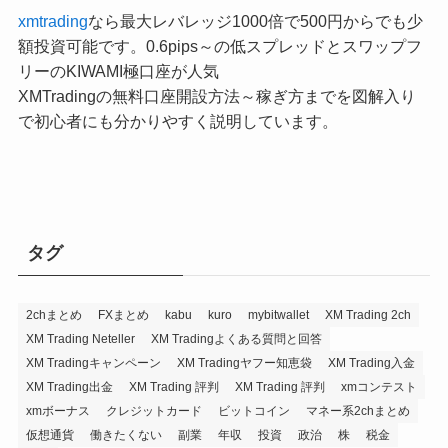
xmtrading
なら最大レバレッジ1000倍で500円からでも少
額投資可能です。0.6pips～の低スプレッドとスワップフ
リーのKIWAMI極口座が人気
XMTradingの無料口座開設方法～稼ぎ方までを図解入り
で初心者にも分かりやすく説明しています。
タグ
2chまとめ
FXまとめ
kabu
kuro
mybitwallet
XM Trading 2ch
XM Trading Neteller
XM Tradingよくある質問と回答
XM Tradingキャンペーン
XM Tradingヤフー知恵袋
XM Trading入金
XM Trading出金
XM Trading 評判
XM Trading 評判
xmコンテスト
xmボーナス
クレジットカード
ビットコイン
マネー系2chまとめ
仮想通貨
働きたくない
副業
年収
投資
政治
株
税金