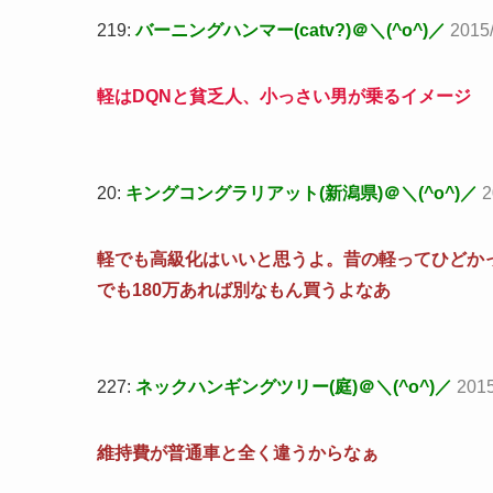
219:
バーニングハンマー(catv?)＠＼(^o^)／
2015
軽はDQNと貧乏人、小っさい男が乗るイメージ
20:
キングコングラリアット(新潟県)＠＼(^o^)／
2
軽でも高級化はいいと思うよ。昔の軽ってひどか
でも180万あれば別なもん買うよなあ
227:
ネックハンギングツリー(庭)＠＼(^o^)／
2015
維持費が普通車と全く違うからなぁ