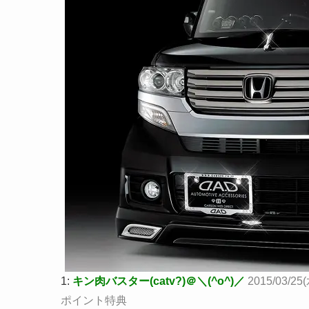
1:
キン肉バスター(catv?)＠＼(^o^)／
2015/03/25(
ポイント特典