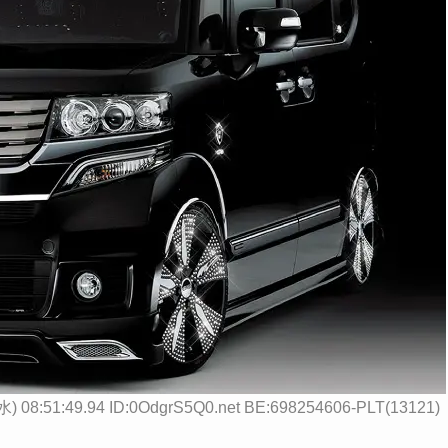
水) 08:51:49.94 ID:0OdgrS5Q0.net BE:698254606-PLT(13121)