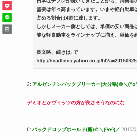
日本はデフレが続いてきたことから、消費者
需要は年々高まっています。いまや軽自動車
占める割合は4割に達します。
しかしメーカー側としては、単価の安い商品
能な軽自動車をラインナップに揃え、単価を
長文略、続きは↓で
http://headlines.yahoo.co.jp/hl?a=2015032
2:
アルゼンチンバックブリーカー(大分県)＠＼(^o^
デミオとかヴィッツの方が良さそうなのにな
6:
バックドロップホールド(庭)＠＼(^o^)／
2015/0