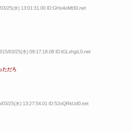
/03/25(水) 13:01:31.00 ID:GHo4oMt30.net
015/03/25(水) 09:17:18.08 ID:tGLxhgiL0.net
っただろ
/03/25(水) 13:27:54.01 ID:52oQRkUd0.net