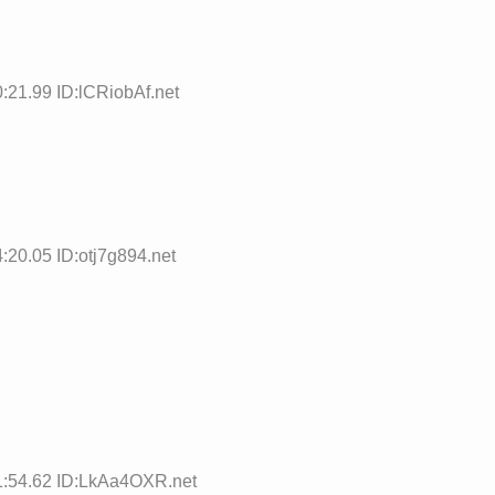
:21.99 ID:lCRiobAf.net
:20.05 ID:otj7g894.net
1:54.62 ID:LkAa4OXR.net