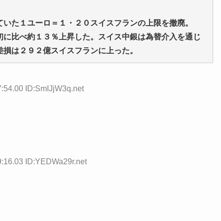
いた１ユーロ＝１・２０スイスフランの上限を撤廃。
初に比べ約１３％上昇した。スイス中銀は為替介入を通じ
差損は２９２億スイスフランに上った。
:54.00 ID:SmIJjW3q.net
9:16.03 ID:YEDWa29r.net