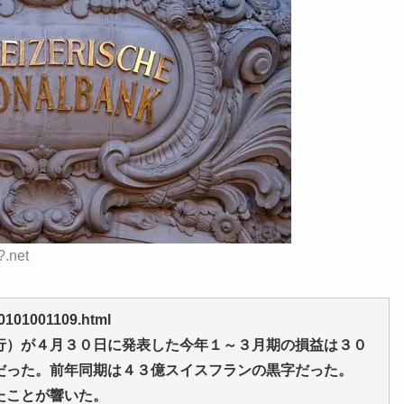
?.net
0101001109.html
）が４月３０日に発表した今年１～３月期の損益は３０
だった。前年同期は４３億スイスフランの黒字だった。
たことが響いた。