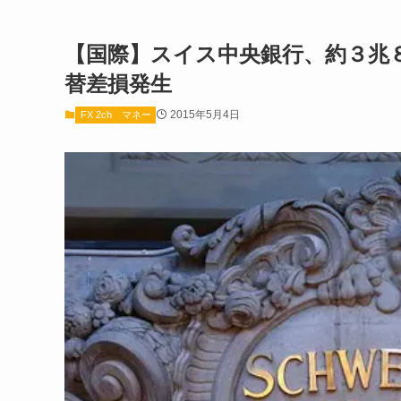
【国際】スイス中央銀行、約３兆
替差損発生
2015年5月4日
FX 2ch
マネー