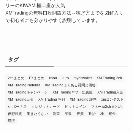
リーのKIWAMI極口座が人気
XMTradingの無料口座開設方法～稼ぎ方までを図解入り
で初心者にも分かりやすく説明しています。
タグ
2chまとめ
FXまとめ
kabu
kuro
mybitwallet
XM Trading 2ch
XM Trading Neteller
XM Tradingよくある質問と回答
XM Tradingキャンペーン
XM Tradingヤフー知恵袋
XM Trading入金
XM Trading出金
XM Trading 評判
XM Trading 評判
xmコンテスト
xmボーナス
クレジットカード
ビットコイン
マネー系2chまとめ
仮想通貨
働きたくない
副業
年収
投資
政治
株
税金
経済