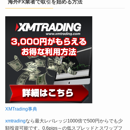
海外FX業者で取引を始める方法
XMTrading事典
xmtrading
なら最大レバレッジ1000倍で500円からでも少
額投資可能です。0.6pips～の低スプレッドとスワップフ