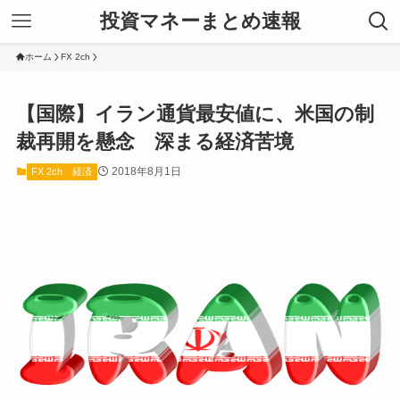
投資マネーまとめ速報
ホーム
FX 2ch
【国際】イラン通貨最安値に、米国の制
裁再開を懸念 深まる経済苦境
2018年8月1日
FX 2ch
経済