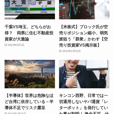
千葉VS埼玉、どちらがお
【米株式】ブロック氏が空
得？ 両県に住む不動産投
売りポジション縮小、弱気
資家が大激論
派狙う「群衆」かわす【空
売り投資家VS掲示板】
2021年2月1日
2021年1月31日
【半導体】世界は危険なほ
キンコン西野、日常では一
ど台湾に依存している－半
切通用しないヤバ通貨「レ
導体不足でリスク露呈
ターポット」を発行してい
た事が判明！ 換金不可、仕
2021年1月31日