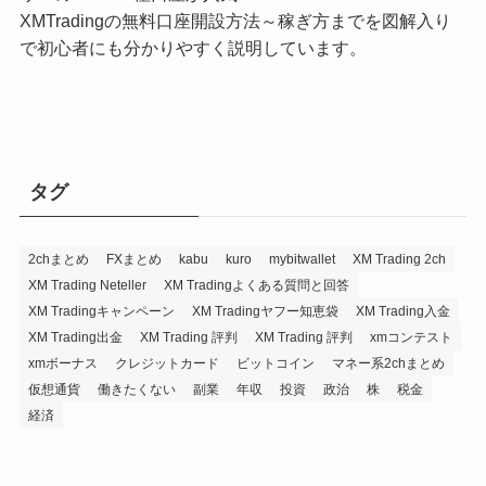
XMTradingの無料口座開設方法～稼ぎ方までを図解入り
で初心者にも分かりやすく説明しています。
タグ
2chまとめ
FXまとめ
kabu
kuro
mybitwallet
XM Trading 2ch
XM Trading Neteller
XM Tradingよくある質問と回答
XM Tradingキャンペーン
XM Tradingヤフー知恵袋
XM Trading入金
XM Trading出金
XM Trading 評判
XM Trading 評判
xmコンテスト
xmボーナス
クレジットカード
ビットコイン
マネー系2chまとめ
仮想通貨
働きたくない
副業
年収
投資
政治
株
税金
経済