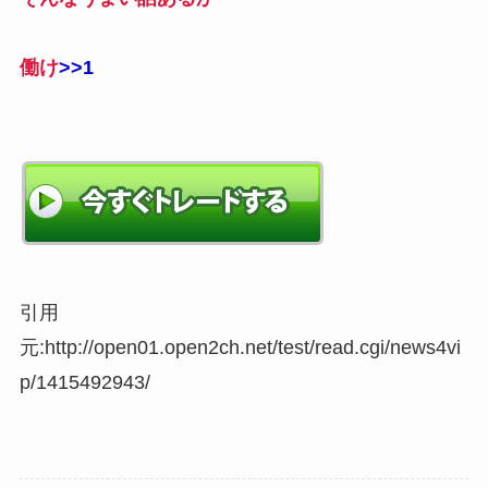
働け
>>1
引用
元:http://open01.open2ch.net/test/read.cgi/news4vi
p/1415492943/