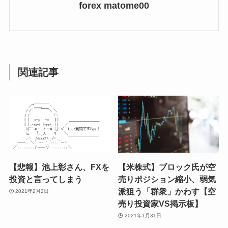
forex matome00
関連記事
【悲報】池上彰さん、FXを
【米株式】ブロック氏が空
投資と言ってしまう
売りポジション縮小、弱気
派狙う「群衆」かわす【空
2021年2月2日
売り投資家VS掲示板】
2021年1月31日