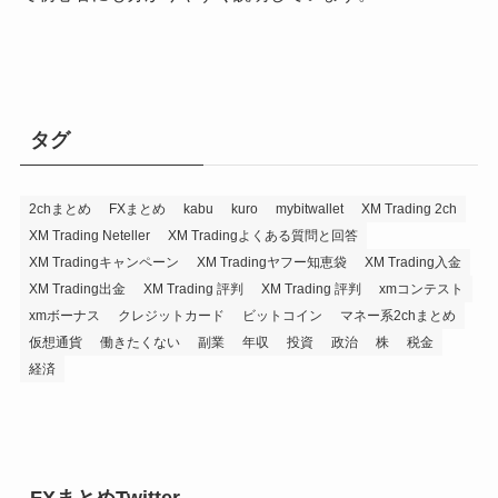
タグ
2chまとめ
FXまとめ
kabu
kuro
mybitwallet
XM Trading 2ch
XM Trading Neteller
XM Tradingよくある質問と回答
XM Tradingキャンペーン
XM Tradingヤフー知恵袋
XM Trading入金
XM Trading出金
XM Trading 評判
XM Trading 評判
xmコンテスト
xmボーナス
クレジットカード
ビットコイン
マネー系2chまとめ
仮想通貨
働きたくない
副業
年収
投資
政治
株
税金
経済
FXまとめTwitter