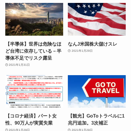
【半導体】世界は危険なほ
なんJ米国株大儲けスレ
ど台湾に依存している－半
2021年1月29日
導体不足でリスク露呈
2021年1月31日
【コロナ経済】パート女
【観光】GoToトラベルに1
性、90万人が実質失業
兆円追加。3次補正
2021年1月29日
2021年1月29日