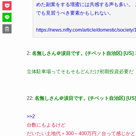
めた副業をする壇蜜には共感する声も多い。 
でも見習うべき要素かもしれない。
https://news.nifty.com/article/domestic/societ
2:
名無しさん＠涙目です。(チベット自治区) [US]
立体駐車場ってそもそもどんだけ初期投資必要だ
22:
名無しさん＠涙目です。(チベット自治区) [US
>>2
台数にもよるけど
だいたい土地代＋300～400万円／台って感じかと