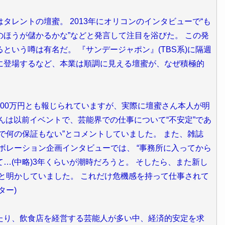
タレントの壇蜜。 2013年にオリコンのインタビューで“も
ほうが儲かるかな”などと発言して注目を浴びた。 この発
という噂は有名だ。 『サンデージャポン』(TBS系)に隔週
に登場するなど、本業は順調に見える壇蜜が、なぜ積極的
00万円とも報じられていますが、実際に壇蜜さん本人が明
んは以前イベントで、芸能界での仕事について“不安定”であ
で何の保証もない”とコメントしていました。 また、雑誌
ラボレーション企画インタビューでは、 “事務所に入ってから
…(中略)3年くらいが潮時だろうと。 そしたら、また新し
と明かしていました。 これだけ危機感を持って仕事されて
ター)
たり、飲食店を経営する芸能人が多い中、経済的安定を求