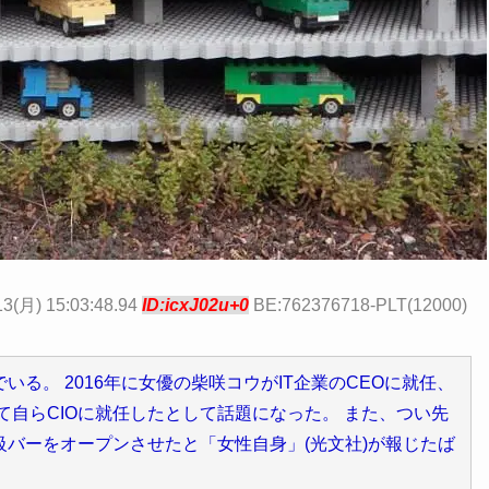
13(月) 15:03:48.94
ID:icxJ02u+0
BE:762376718-PLT(12000)
る。 2016年に女優の柴咲コウがIT企業のCEOに就任、
て自らCIOに就任したとして話題になった。 また、つい先
バーをオープンさせたと「女性自身」(光文社)が報じたば