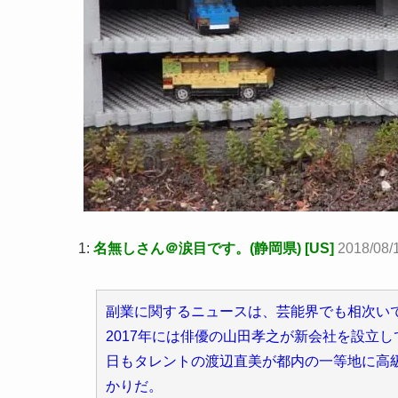
1:
名無しさん＠涙目です。(静岡県) [US]
2018/08/
副業に関するニュースは、芸能界でも相次いでい
2017年には俳優の山田孝之が新会社を設立し
日もタレントの渡辺直美が都内の一等地に高級
かりだ。