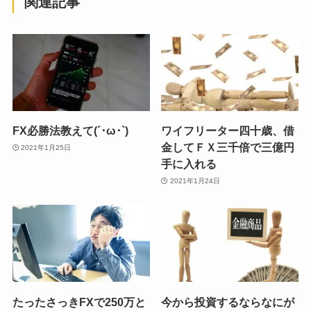
関連記事
FX必勝法教えて(´･ω･`)
ワイフリーター四十歳、借
金してＦＸ三千倍で三億円
2021年1月25日
手に入れる
2021年1月24日
たったさっきFXで250万と
今から投資するならなにが