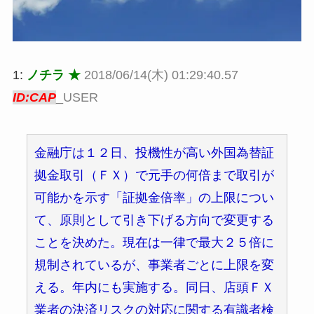
1:
ノチラ ★
2018/06/14(木) 01:29:40.57
ID:CAP
_USER
金融庁は１２日、投機性が高い外国為替証
拠金取引（ＦＸ）で元手の何倍まで取引が
可能かを示す「証拠金倍率」の上限につい
て、原則として引き下げる方向で変更する
ことを決めた。現在は一律で最大２５倍に
規制されているが、事業者ごとに上限を変
える。年内にも実施する。同日、店頭ＦＸ
業者の決済リスクの対応に関する有識者検