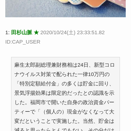
1:
田杉山脈 ★
2020/10/24(土) 23:33:51.82
ID:CAP_USER
麻生太郎副総理兼財務相は24日、新型コロ
ナウイルス対策で配られた一律10万円の
「特別定額給付金」の多くは貯金に回り、
景気浮揚効果は限定的だったとの認識を示
した。福岡市で開いた自身の政治資金パー
ティーで「（個人の）現金がなくなって大
変だということで実施した。当然、貯金は
減ると思ったらとんでもない。その分だけ