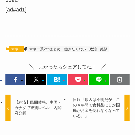
[ad#ad1]
マネー
マネー系2chまとめ
働きたくない
政治
経済
よかったらシェアしてね！
日銀「原因は不明だが、こ
【経済】民間債務、中国・
の４年間で食料品にしか国
カナダで警戒レベル 内閣
民がお金を使わなくなって
府分析
いる。」