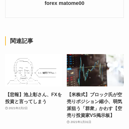
forex matome00
関連記事
【悲報】池上彰さん、FXを
【米株式】ブロック氏が空
投資と言ってしまう
売りポジション縮小、弱気
派狙う「群衆」かわす【空
2021年2月2日
売り投資家VS掲示板】
2021年1月31日