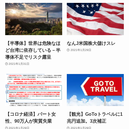
【半導体】世界は危険なほ
なんJ米国株大儲けスレ
ど台湾に依存している－半
2021年1月29日
導体不足でリスク露呈
2021年1月31日
【コロナ経済】パート女
【観光】GoToトラベルに1
性、90万人が実質失業
兆円追加。3次補正
2021年1月29日
2021年1月29日