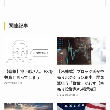
関連記事
【悲報】池上彰さん、FXを
【米株式】ブロック氏が空
投資と言ってしまう
売りポジション縮小、弱気
派狙う「群衆」かわす【空
2021年2月2日
売り投資家VS掲示板】
2021年1月31日