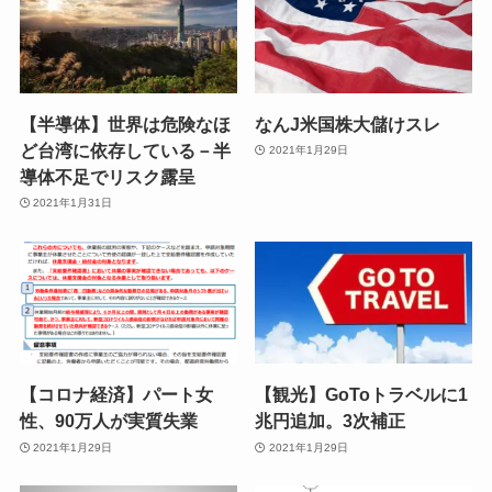
【半導体】世界は危険なほ
なんJ米国株大儲けスレ
ど台湾に依存している－半
2021年1月29日
導体不足でリスク露呈
2021年1月31日
【コロナ経済】パート女
【観光】GoToトラベルに1
性、90万人が実質失業
兆円追加。3次補正
2021年1月29日
2021年1月29日