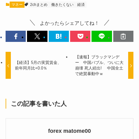
マネー
2chまとめ
働きたくない
経済
よかったらシェアしてね！
【速報】ブラックマンデ
【経済】5月の実質賃金、
ー 中国バブル、ついに大
前年同月比+0.0％
崩壊 死人続出! 中国全土
で絶賛暴動中ｗ
この記事を書いた人
forex matome00