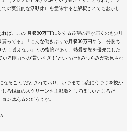
ー』（フジテレビ系）のみという状況です。とりわけ、フ
しての実質的な活動休止を意味すると解釈されてもおかし
れば、この“月収30万円”に対する羨望の声が届くのも無理
り貰ってる」「こんな働きぶりで月収30万円なら十分勝ち
30万も貰えない」との指摘があり、熱愛交際を優先にした
ている剛力への“貰いすぎ！”といった恨みつらみが散見され
になること”だとされており、いつまでも恋にうつつを抜か
むしろ銀幕のスクリーンを主戦場としてほしいところだ
ションはあるのだろうか。
2/