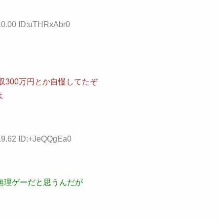
10.00 ID:uTHRxAbr0
収300万円とか自慢してたぞ
よ
:19.62 ID:+JeQQgEa0
無理ゲーだと思うんだが