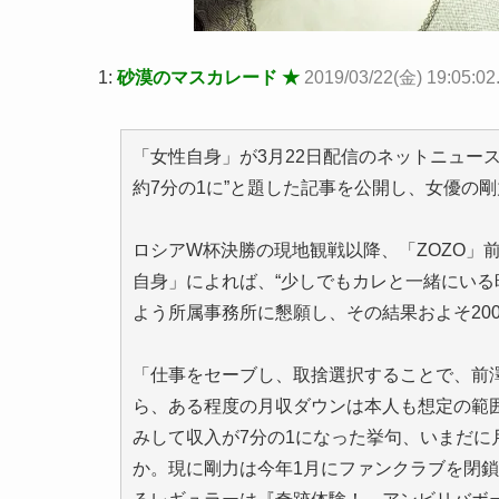
1:
砂漠のマスカレード ★
2019/03/22(金) 19:05:0
「女性自身」が3月22日配信のネットニュー
約7分の1に”と題した記事を公開し、女優の
ロシアW杯決勝の現地観戦以降、「ZOZO」
自身」によれば、“少しでもカレと一緒にいる
よう所属事務所に懇願し、その結果およそ20
「仕事をセーブし、取捨選択することで、前
ら、ある程度の月収ダウンは本人も想定の範
みして収入が7分の1になった挙句、いまだに
か。現に剛力は今年1月にファンクラブを閉鎖