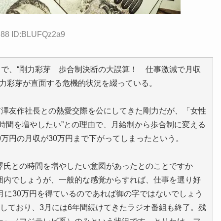
2.88 ID:BLUFQz2a9
スで、“剛力彩芽 歩合制決断の大誤算！ 仕事激減で月収
剛力彩芽が直面する危機的状況を綴っている。
前澤友作社長との熱愛交際を公にしてきた剛力だが、「女性
時間を増やしたい”との理由で、月給制から歩合制に変える
0万円の月収が30万円まで下がってしまったという。
澤氏との時間を増やしたい意図があったとのことですか
囲内でしょうが、一般的な感覚からすれば、仕事を選り好
月に30万円を得ているのであれば御の字ではないでしょう
しており、3月には6年間続けてきたラジオ番組も終了。残