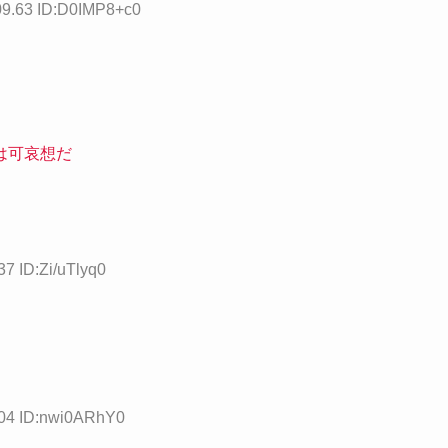
09.63 ID:D0IMP8+c0
は可哀想だ
37 ID:Zi/uTlyq0
.04 ID:nwi0ARhY0