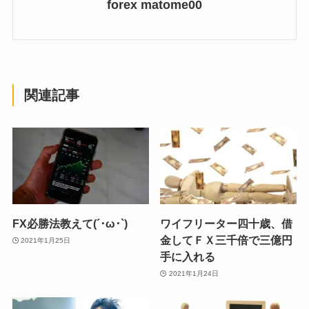
forex matome00
関連記事
FX必勝法教えて(´･ω･`)
ワイフリーター四十歳、借
金してＦＸ三千倍で三億円
2021年1月25日
手に入れる
2021年1月24日