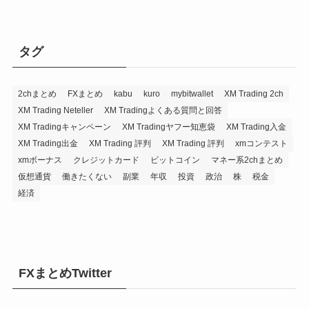
タグ
2chまとめ
FXまとめ
kabu
kuro
mybitwallet
XM Trading 2ch
XM Trading Neteller
XM Tradingよくある質問と回答
XM Tradingキャンペーン
XM Tradingヤフー知恵袋
XM Trading入金
XM Trading出金
XM Trading 評判
XM Trading 評判
xmコンテスト
xmボーナス
クレジットカード
ビットコイン
マネー系2chまとめ
仮想通貨
働きたくない
副業
年収
投資
政治
株
税金
経済
FXまとめTwitter