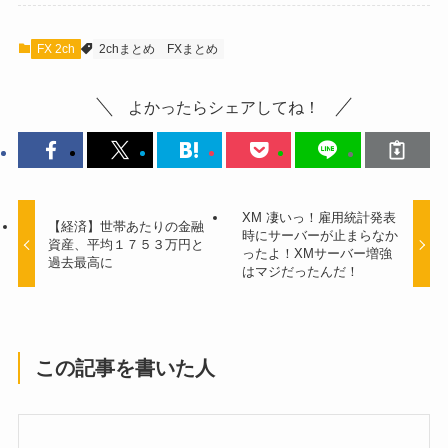
FX 2ch
2chまとめ
FXまとめ
よかったらシェアしてね！
XM 凄いっ！雇用統計発表
【経済】世帯あたりの金融
時にサーバーが止まらなか
資産、平均１７５３万円と
ったよ！XMサーバー増強
過去最高に
はマジだったんだ！
この記事を書いた人