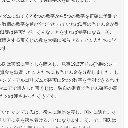
アルゴリズム」という独自手法を開発しました。
ンダムに出てくる6つの数字から5つの数字を正確に予測で
ら数個の数字を選び全て当たっていれば1等の当せん金が得
ば1等は確実だが、そんなことをすれば赤字になる。そこ
ば購入する宝くじの数を大幅に減らせる」と友人たちに説
ます。
氏は実際に宝くじを購入し、見事19.3万ドル(当時のレー
し、資金を出資した友人たちにも当せん金を分配しました。し
キング・アルゴリズムが確実に5つの数字を予測できるわけ
ーマニアで購入した宝くじは、独自の調査で当せん確率の高
てたのは運もあったそうです。
ていたマンデル氏は、役人に賄賂を渡し、国外に逃亡。そ
ラリアに身を落ち着けることになります。そこで、同氏は