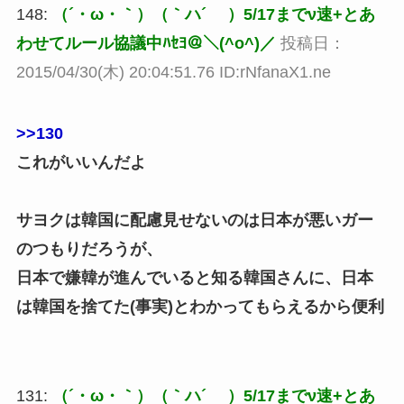
148:
（´・ω・｀）（｀ハ´ ）5/17までν速+とあ
わせてルール協議中ﾊｾﾖ＠＼(^o^)／
投稿日：
2015/04/30(木) 20:04:51.76 ID:rNfanaX1.ne
>>130
これがいいんだよ
サヨクは韓国に配慮見せないのは日本が悪いガー
のつもりだろうが、
日本で嫌韓が進んでいると知る韓国さんに、日本
は韓国を捨てた(事実)とわかってもらえるから便利
131:
（´・ω・｀）（｀ハ´ ）5/17までν速+とあ