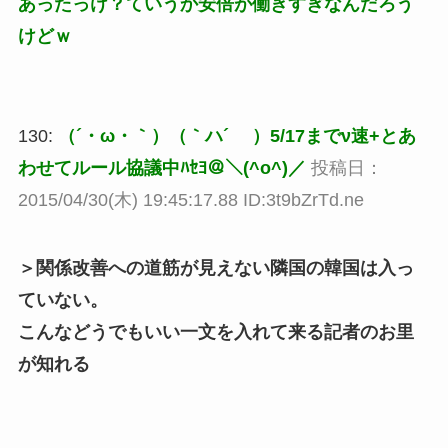
あったっけ？ていうか安倍が働きすぎなんだろう
けどｗ
130:
（´・ω・｀）（｀ハ´ ）5/17までν速+とあ
わせてルール協議中ﾊｾﾖ＠＼(^o^)／
投稿日：
2015/04/30(木) 19:45:17.88 ID:3t9bZrTd.ne
＞関係改善への道筋が見えない隣国の韓国は入っ
ていない。
こんなどうでもいい一文を入れて来る記者のお里
が知れる