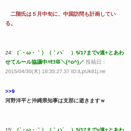
二階氏は５月中旬に、中国訪問も計画してい
る。
24:
（´・ω・｀）（｀ハ´ ）5/17までν速+とあわ
せてルール協議中ﾊｾﾖ＠＼(^o^)／
投稿日：
2015/04/30(木) 18:35:27.37 ID:iLpUk81j.ne
>>9
河野洋平と沖縄県知事は支那に逝きますｗ
15:
（´・ω・｀）（｀ハ´ ）5/17までν速+とあわ