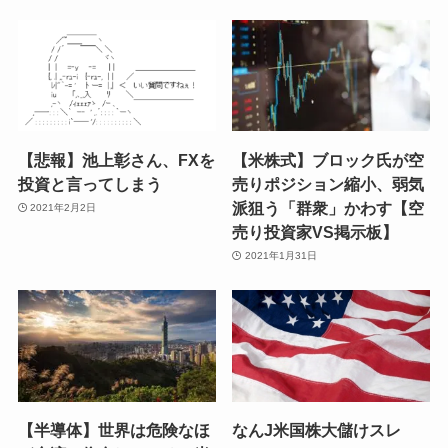
【悲報】池上彰さん、FXを
【米株式】ブロック氏が空
投資と言ってしまう
売りポジション縮小、弱気
派狙う「群衆」かわす【空
2021年2月2日
売り投資家VS掲示板】
2021年1月31日
【半導体】世界は危険なほ
なんJ米国株大儲けスレ