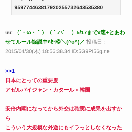
959774463817920255732643535380
66:
（´・ω・｀）（｀ハ´ ）5/17までν速+とあわ
せてルール協議中ﾊｾﾖ＠＼(^o^)／
投稿日：
2015/04/30(木) 18:56:38.34 ID:5G9PI56g.ne
>>1
日本にとっての重要度
アゼルバイジャン・カタール＞韓国
安倍内閣になってから外交は確実に成果を出すか
ら
こういう大規模な外遊にもイラっとしなくなった