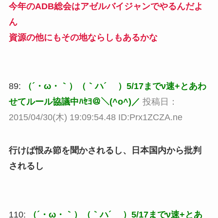
今年のADB総会はアゼルバイジャンでやるんだよ
ん
資源の他にもその地ならしもあるかな
89:
（´・ω・｀）（｀ハ´ ）5/17までν速+とあわ
せてルール協議中ﾊｾﾖ＠＼(^o^)／
投稿日：
2015/04/30(木) 19:09:54.48 ID:Prx1ZCZA.ne
行けば恨み節を聞かされるし、日本国内から批判
されるし
110:
（´・ω・｀）（｀ハ´ ）5/17までν速+とあ