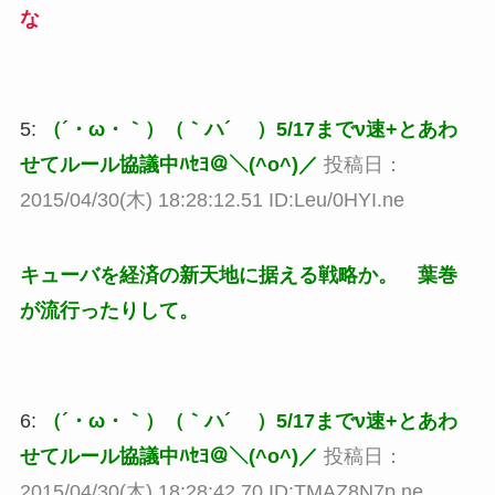
な
5:
（´・ω・｀）（｀ハ´ ）5/17までν速+とあわ
せてルール協議中ﾊｾﾖ＠＼(^o^)／
投稿日：
2015/04/30(木) 18:28:12.51 ID:Leu/0HYI.ne
キューバを経済の新天地に据える戦略か。 葉巻
が流行ったりして。
6:
（´・ω・｀）（｀ハ´ ）5/17までν速+とあわ
せてルール協議中ﾊｾﾖ＠＼(^o^)／
投稿日：
2015/04/30(木) 18:28:42.70 ID:TMAZ8N7p.ne