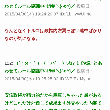
わせてルール協議中ﾊｾﾖ＠＼(^o^)／
投稿日：
2015/04/30(木) 19:24:20.07 ID:f1bHyWUI.ne
なんとなくトルコは政権内左翼っぽい連中ばかり
なのが気になる。
112:
（´・ω・｀）（｀ハ´ ）5/17までν速+とあ
わせてルール協議中ﾊｾﾖ＠＼(^o^)／
投稿日：
2015/04/30(木) 19:25:25.02 ID:WEfEzJJy.ne
安倍政権が精力的だから麻痺しちゃった感がある
けどこれだけ外遊して成果出す外交やった内閣て