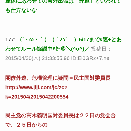
連休にあわせての海外出張は「外遊」といわれて
も仕方ないな
177:
（´・ω・｀）（｀ハ´ ）5/17までν速+とあ
わせてルール協議中ﾊｾﾖ＠＼(^o^)／
投稿日：
2015/04/30(木) 21:33:55.96 ID:Ei0GRz+7.ne
閣僚外遊、危機管理に疑問＝民主国対委員長
http://www.jiji.com/jc/zc?
k=201504/2015042200554
民主党の高木義明国対委員長は２２日の党会合
で、２５日からの