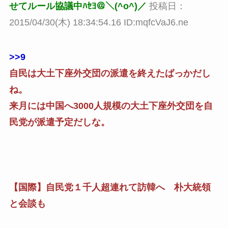
せてルール協議中ﾊｾﾖ＠＼(^o^)／
投稿日：
2015/04/30(木) 18:34:54.16 ID:mqfcVaJ6.ne
>>9
自民は大土下座外交団の派遣を終えたばっかだし
ね。
来月には中国へ3000人規模の大土下座外交団を自
民党が派遣予定だしな。
【国際】自民党１千人超連れて訪韓へ 朴大統領
と会談も