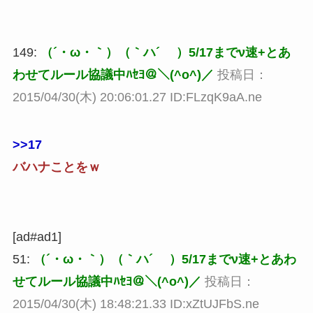
149:
（´・ω・｀）（｀ハ´ ）5/17までν速+とあ
わせてルール協議中ﾊｾﾖ＠＼(^o^)／
投稿日：
2015/04/30(木) 20:06:01.27 ID:FLzqK9aA.ne
>>17
バハナことをｗ
[ad#ad1]
51:
（´・ω・｀）（｀ハ´ ）5/17までν速+とあわ
せてルール協議中ﾊｾﾖ＠＼(^o^)／
投稿日：
2015/04/30(木) 18:48:21.33 ID:xZtUJFbS.ne