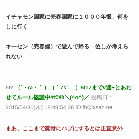
イチャモン国家に売春国家に１０００年恨、何を
しに行く
キーセン（売春婦）で遊んで帰る 位しか考えら
れない
55:
（´・ω・｀）（｀ハ´ ）5/17までν速+とあわ
せてルール協議中ﾊｾﾖ＠＼(^o^)／
投稿日：
2015/04/30(木) 18:49:54.38 ID:fbQlxsab.ne
まあ、ここまで露骨にハブにするとは正直意外