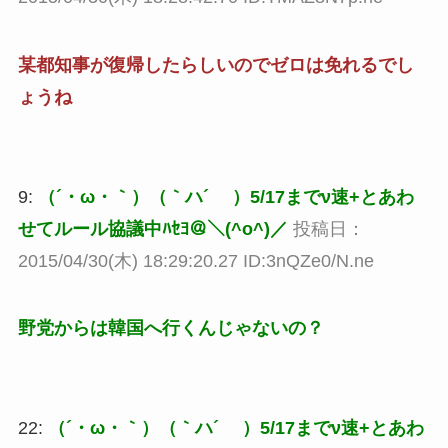
某都知事が復帰したらしいのでゼロは免れるでし
ょうね
9:
（´・ω・｀）（｀ハ´ ）5/17までν速+とあわ
せてルール協議中ﾊｾﾖ＠＼(^o^)／
投稿日：
2015/04/30(木) 18:29:20.27 ID:3nQZe0/N.ne
野党からは韓国へ行くんじゃないの？
22:
（´・ω・｀）（｀ハ´ ）5/17までν速+とあわ