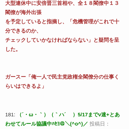
大型連休中に安倍晋三首相や、全１８閣僚中１３
閣僚が海外出張
を予定していると指摘し、「危機管理がこれで十
分できるのか、
チェックしていかなければならない」と疑問を呈
した。
ガースー「俺一人で民主党政権全閣僚分の仕事く
らいはできるよ」
181:
（´・ω・｀）（｀ハ´ ）5/17までν速+とあ
わせてルール協議中ﾊｾﾖ＠＼(^o^)／
投稿日：