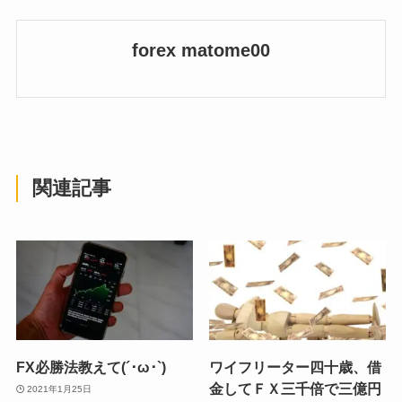
forex matome00
関連記事
FX必勝法教えて(´･ω･`)
ワイフリーター四十歳、借
金してＦＸ三千倍で三億円
2021年1月25日