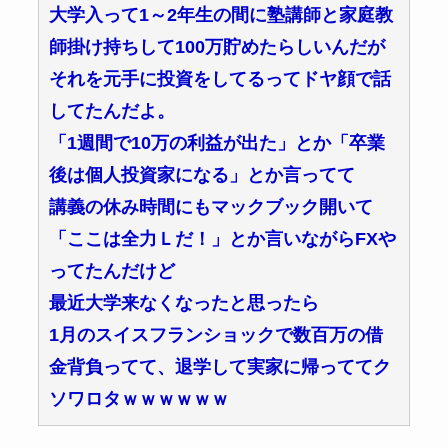
大学入って1～2年生の間に塾講師と家庭教
師掛け持ちして100万貯めたらしいんだが
それを元手に投資をしてるってドヤ顔で話
してたんだよ。
「1週間で10万の利益が出た」とか「卒業
後は個人投資家になる」とか言ってて
講義の休み時間にもマックブック開いて
「ここは全力Ｌだ！」とか言いながらFXや
ってたんだけど
最近大学来なくなったと思ったら
1月のスイスフランショックで数百万の借
金背負ってて、退学して実家に帰っててク
ソワロタｗｗｗｗｗｗ