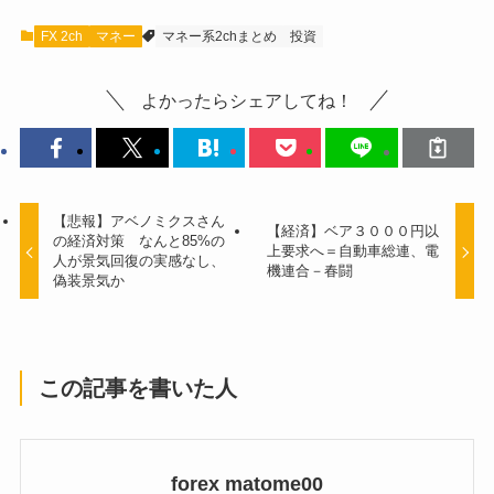
FX 2ch
マネー
マネー系2chまとめ
投資
よかったらシェアしてね！
【悲報】アベノミクスさん
【経済】ベア３０００円以
の経済対策 なんと85%の
上要求へ＝自動車総連、電
人が景気回復の実感なし、
機連合－春闘
偽装景気か
この記事を書いた人
forex matome00