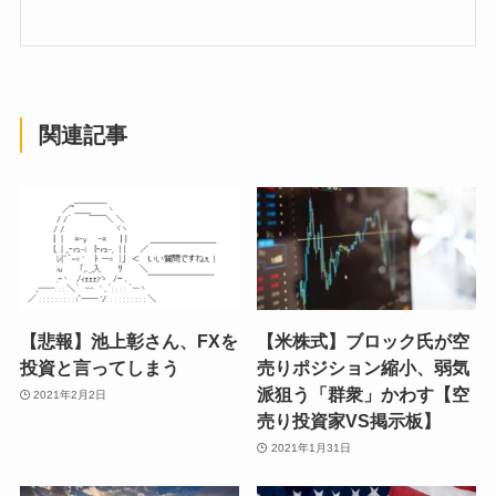
関連記事
【悲報】池上彰さん、FXを
【米株式】ブロック氏が空
投資と言ってしまう
売りポジション縮小、弱気
派狙う「群衆」かわす【空
2021年2月2日
売り投資家VS掲示板】
2021年1月31日