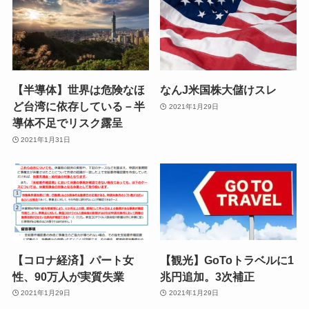
【半導体】世界は危険なほ
なんJ米国株大儲けスレ
ど台湾に依存している－半
2021年1月29日
導体不足でリスク露呈
2021年1月31日
【コロナ経済】パート女
【観光】GoToトラベルに1
性、90万人が実質失業
兆円追加。3次補正
2021年1月29日
2021年1月29日