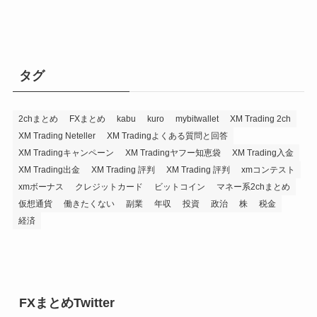
タグ
2chまとめ
FXまとめ
kabu
kuro
mybitwallet
XM Trading 2ch
XM Trading Neteller
XM Tradingよくある質問と回答
XM Tradingキャンペーン
XM Tradingヤフー知恵袋
XM Trading入金
XM Trading出金
XM Trading 評判
XM Trading 評判
xmコンテスト
xmボーナス
クレジットカード
ビットコイン
マネー系2chまとめ
仮想通貨
働きたくない
副業
年収
投資
政治
株
税金
経済
FXまとめTwitter