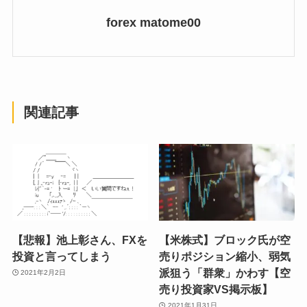
forex matome00
関連記事
【悲報】池上彰さん、FXを
【米株式】ブロック氏が空
投資と言ってしまう
売りポジション縮小、弱気
派狙う「群衆」かわす【空
2021年2月2日
売り投資家VS掲示板】
2021年1月31日