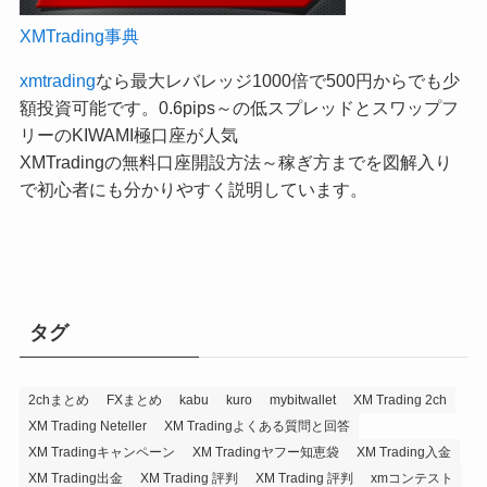
XMTrading事典
xmtrading
なら最大レバレッジ1000倍で500円からでも少
額投資可能です。0.6pips～の低スプレッドとスワップフ
リーのKIWAMI極口座が人気
XMTradingの無料口座開設方法～稼ぎ方までを図解入り
で初心者にも分かりやすく説明しています。
タグ
2chまとめ
FXまとめ
kabu
kuro
mybitwallet
XM Trading 2ch
XM Trading Neteller
XM Tradingよくある質問と回答
XM Tradingキャンペーン
XM Tradingヤフー知恵袋
XM Trading入金
XM Trading出金
XM Trading 評判
XM Trading 評判
xmコンテスト