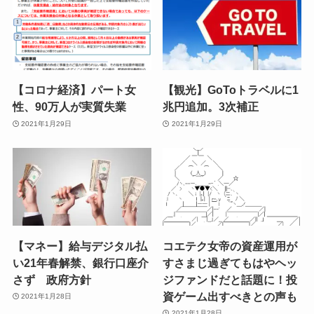
【コロナ経済】パート女
【観光】GoToトラベルに1
性、90万人が実質失業
兆円追加。3次補正
2021年1月29日
2021年1月29日
【マネー】給与デジタル払
コエテク女帝の資産運用が
い21年春解禁、銀行口座介
すさまじ過ぎてもはやヘッ
さず 政府方針
ジファンドだと話題に！投
資ゲーム出すべきとの声も
2021年1月28日
2021年1月28日