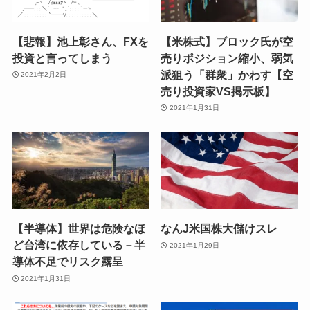
【悲報】池上彰さん、FXを
【米株式】ブロック氏が空
投資と言ってしまう
売りポジション縮小、弱気
派狙う「群衆」かわす【空
2021年2月2日
売り投資家VS掲示板】
2021年1月31日
【半導体】世界は危険なほ
なんJ米国株大儲けスレ
ど台湾に依存している－半
2021年1月29日
導体不足でリスク露呈
2021年1月31日