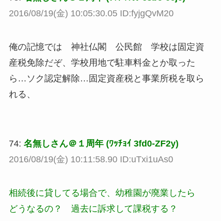
2016/08/19(金) 10:05:30.05 ID:fyjgQvM20
俺の記憶では 神社仏閣 公民館 学校は固定資
産税免除だぞ、学校用地で駐車料金とか取った
ら…ソク認定解除…固定資産税と事業所税を取ら
れる、
74:
名無しさん＠１周年 (ﾜｯﾁｮｲ 3fd0-ZF2y)
2016/08/19(金) 10:11:58.90 ID:uTxi1uAs0
相続後に貸してる場合で、幼稚園が廃業したら
どうなるの？ 過去に訴求して課税する？