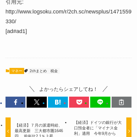
引用元:
http://www.logsoku.com/r/2ch.sc/newsplus/1471559
330/
[ad#ad1]
マネー
2chまとめ
税金
よかったらシェアしてね！
【経済】ドイツの銀行が大
【経済】７月の派遣時給、
口預金者に「マイナス金
最高更新 三大都市圏1646
利」適用 今年9月から
円 前年比2.1％上昇