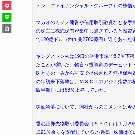
トン・ファイナンシャル・グループ）の株価
マカオのカジノ運営や信用取引融資などを手
の株主に株式保有が集中し過ぎていると投資
で120億ドル（約１兆2700億円）近くあっ
キングストン株は19日の香港市場で8.7％
たことが響いた。物言う投資家のデービッド
氏とその一族から割安で提供される無担保融
の年初来下落率は、ＭＳＣＩのアジア指数の構成
四半期）には88％上昇していた。
株価急落について、同社からのコメントは今
香港証券先物取引委員会（ＳＦＣ）は１月29
式91％余りを支配していると指摘。株価はそ