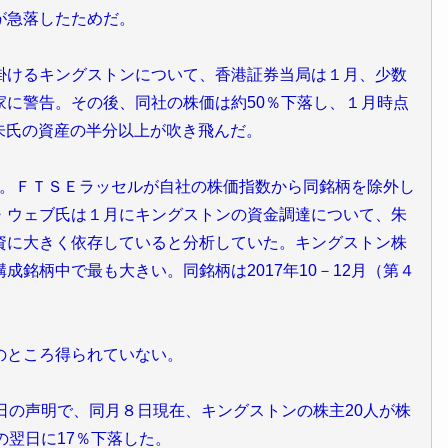
が急落したためだ。
掛けるキングストンについて、香港証券当局は１月、少数
家に警告。その後、同社の株価は約50％下落し、１月時点
た朱氏の資産の半分以上が吹き飛んだ。
下落。ＦＴＳＥラッセルが自社の株価指数から同銘柄を除外し
・ウェブ氏は１月にキングストンの資金調達について、朱
資に大きく依存していると分析していた。キングストン株
銘柄中で最も大きい。同銘柄は2017年10－12月（第４
のところ得られていない。
日の声明で、同月８日現在、キングストンの株主20人が株
の翌日に17％下落した。