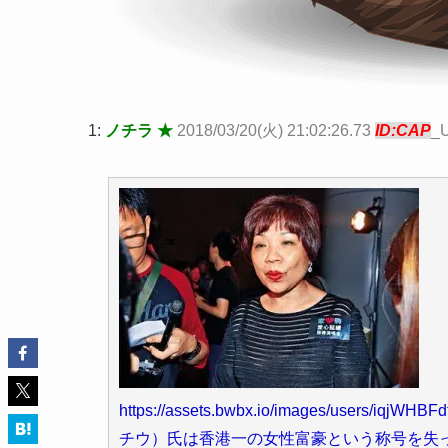
1:
ノチラ ★
2018/03/20(火) 21:02:26.73
ID:CAP
_
https://assets.bwbx.io/images/users/iq
チウ）氏は香港一の女性富豪という称号を失