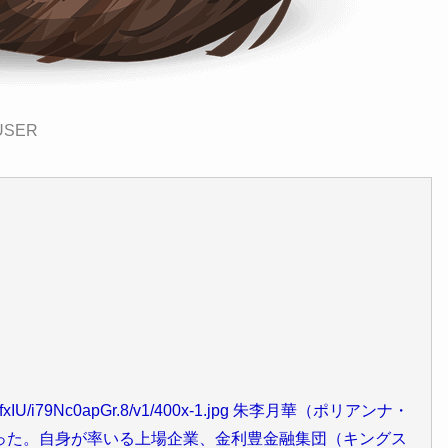
USER
jWHBFdfxIU/i79Nc0apGr.8/v1/400x-1.jpg 朱李月華（ポリアンナ・
った。自身が率いる上場企業、金利豊金融集団（キングス