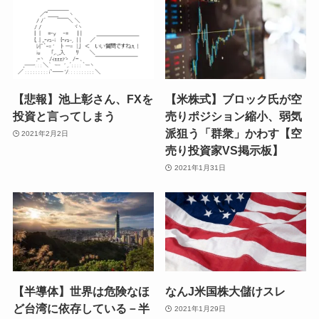
【悲報】池上彰さん、FXを
【米株式】ブロック氏が空
投資と言ってしまう
売りポジション縮小、弱気
派狙う「群衆」かわす【空
2021年2月2日
売り投資家VS掲示板】
2021年1月31日
【半導体】世界は危険なほ
なんJ米国株大儲けスレ
ど台湾に依存している－半
2021年1月29日