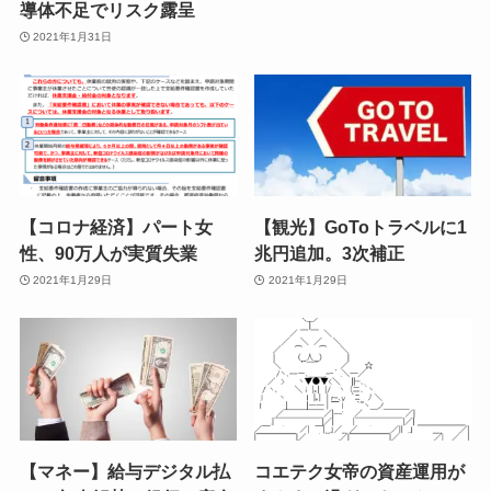
導体不足でリスク露呈
2021年1月31日
【コロナ経済】パート女
【観光】GoToトラベルに1
性、90万人が実質失業
兆円追加。3次補正
2021年1月29日
2021年1月29日
【マネー】給与デジタル払
コエテク女帝の資産運用が