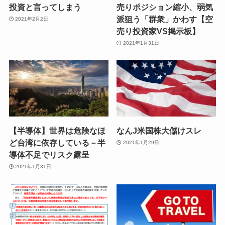
投資と言ってしまう
売りポジション縮小、弱気
派狙う「群衆」かわす【空
2021年2月2日
売り投資家VS掲示板】
2021年1月31日
【半導体】世界は危険なほ
なんJ米国株大儲けスレ
ど台湾に依存している－半
2021年1月29日
導体不足でリスク露呈
2021年1月31日