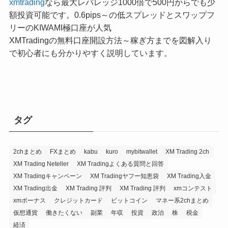
xmtrading
なら最大レバレッジ1000倍で500円からでも少
額投資可能です。0.6pips～の低スプレッドとスワップフ
リーのKIWAMI極口座が人気
XMTradingの無料口座開設方法～稼ぎ方までを図解入り
で初心者にも分かりやすく説明しています。
タグ
2chまとめ
FXまとめ
kabu
kuro
mybitwallet
XM Trading 2ch
XM Trading Neteller
XM Tradingよくある質問と回答
XM Tradingキャンペーン
XM Tradingヤフー知恵袋
XM Trading入金
XM Trading出金
XM Trading 評判
XM Trading 評判
xmコンテスト
xmボーナス
クレジットカード
ビットコイン
マネー系2chまとめ
仮想通貨
働きたくない
副業
年収
投資
政治
株
税金
経済