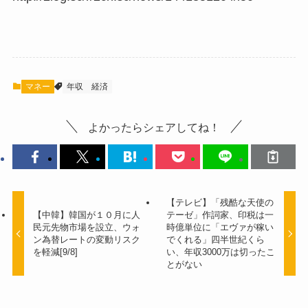
マネー
年収
経済
よかったらシェアしてね！
【テレビ】「残酷な天使の
【中韓】韓国が１０月に人
テーゼ」作詞家、印税は一
民元先物市場を設立、ウォ
時億単位に「エヴァが稼い
ン為替レートの変動リスク
でくれる」四半世紀くら
を軽減[9/8]
い、年収3000万は切ったこ
とがない