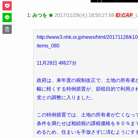
1:
みつを ★
2017/11/28(火) 18:50:27.68
ID:CAP
_
http://www3.nhk.or.jp/news/html/20171128/k
items_080
11月28日 4時27分
政府は、来年度の税制改正で、土地の所有者
幅に軽くする特例措置が、節税目的で利用さ
党との調整に入りました。
この特例措置では、土地の所有者が亡くなっ
条件を満たせば相続税の課税価格を８０％ま
めるため、住まいを手放さずに済むようにす