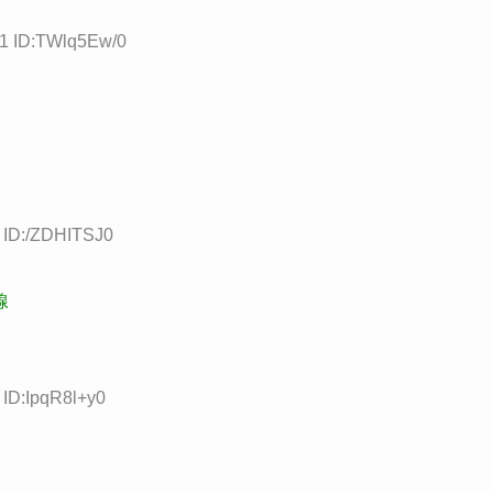
91 ID:TWlq5Ew/0
0 ID:/ZDHITSJ0
線
 ID:IpqR8l+y0