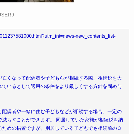
USER9
10011237581000.html?utm_int=news-new_contents_list-
が亡くなって配偶者や子どもらが相続する際、相続税を大
れているとして適用の条件をより厳しくする方針を固め与
て配偶者や一緒に住む子どもなどが相続する場合、一定の
で減らすことができます。 同居していた家族が相続税を納
るための措置ですが、別居している子どもでも相続前の３