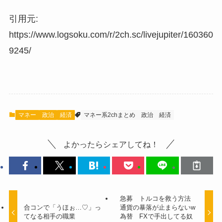
引用元:
https://www.logsoku.com/r/2ch.sc/livejupiter/160360
9245/
マネー
政治
経済
マネー系2chまとめ
政治
経済
よかったらシェアしてね！
急募 トルコを救う方法
合コンで「うほぉ…♡」っ
通貨の暴落が止まらないw
てなる相手の職業
為替 FXで手出してる奴