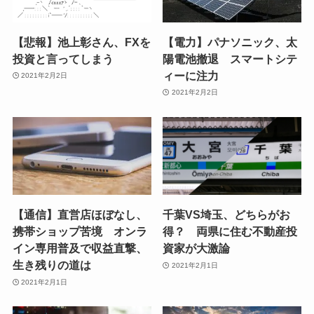
【悲報】池上彰さん、FXを
【電力】パナソニック、太
投資と言ってしまう
陽電池撤退 スマートシテ
ィーに注力
2021年2月2日
2021年2月2日
【通信】直営店ほぼなし、
千葉VS埼玉、どちらがお
携帯ショップ苦境 オンラ
得？ 両県に住む不動産投
イン専用普及で収益直撃、
資家が大激論
生き残りの道は
2021年2月1日
2021年2月1日