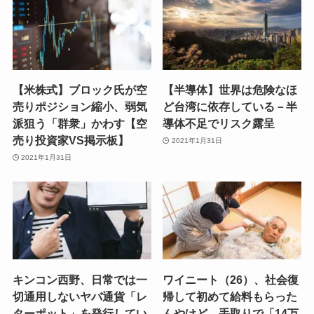
【米株式】ブロック氏が空
【半導体】世界は危険なほ
売りポジション縮小、弱気
ど台湾に依存している－半
派狙う「群衆」かわす【空
導体不足でリスク露呈
売り投資家VS掲示板】
2021年1月31日
2021年1月31日
キンコン西野、日常では一
ワイニート（26）、社会復
切通用しないヤバ通貨「レ
帰して初めて給料もらった
ターポット」を発行してい
んやけど、手取りで「14万