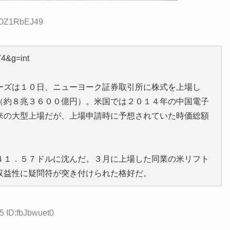
D:OZ1RbEJ49
74&g=int
ーズは１０日、ニューヨーク証券取引所に株式を上場し
（約８兆３６００億円）。米国では２０１４年の中国電子
来の大型上場だが、上場申請時に予想されていた時価総額
４１．５７ドルに沈んだ。３月に上場した同業の米リフト
収益性に疑問符が突き付けられた格好だ。
5 ID:fbJbwuet0