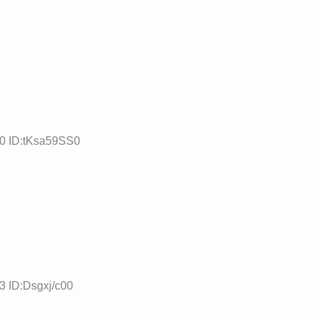
10 ID:tKsa59SS0
3 ID:Dsgxj/c00