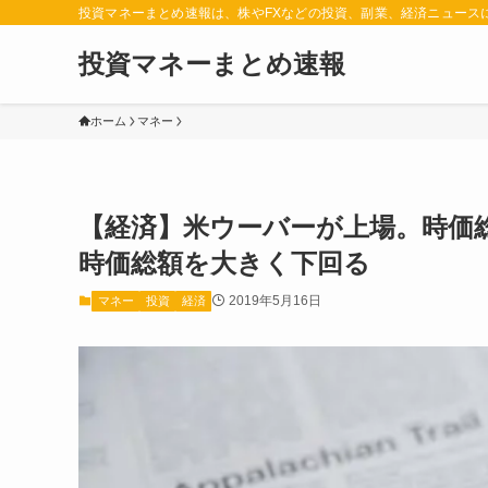
投資マネーまとめ速報は、株やFXなどの投資、副業、経済ニュース
投資マネーまとめ速報
ホーム
マネー
【経済】米ウーバーが上場。時価総
時価総額を大きく下回る
2019年5月16日
マネー
投資
経済