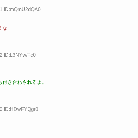
.41 ID:mQmU2dQA0
うな
12 ID:L3NYw/Fc0
も付き合わされるよ。
.10 ID:HDwFYQgr0