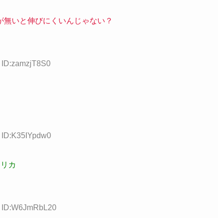
が無いと伸びにくいんじゃない？
1 ID:zamzjT8S0
5 ID:K35IYpdw0
メリカ
84 ID:W6JmRbL20