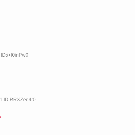
 ID:/+l0inPw0
81 ID:RRXZeq4r0
？