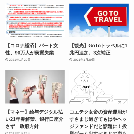
【コロナ経済】パート女
【観光】GoToトラベルに1
性、90万人が実質失業
兆円追加。3次補正
2021年1月29日
2021年1月29日
【マネー】給与デジタル払
コエテク女帝の資産運用が
い21年春解禁、銀行口座介
すさまじ過ぎてもはやヘッ
さず 政府方針
ジファンドだと話題に！投
資ゲーム出すべきとの声も
2021年1月28日