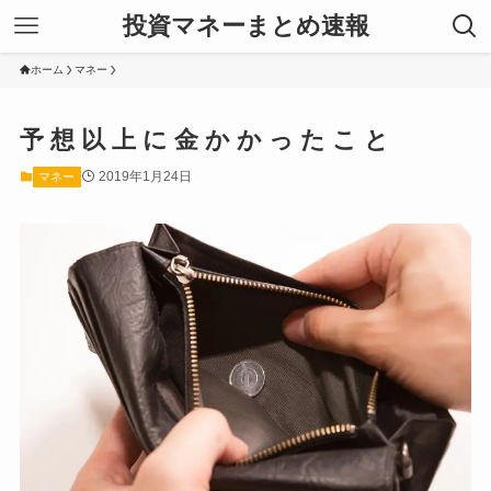
投資マネーまとめ速報
ホーム
マネー
予 想 以 上 に 金 か か っ た こ と
2019年1月24日
マネー