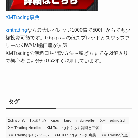
XMTrading事典
xmtrading
なら最大レバレッジ1000倍で500円からでも少
額投資可能です。0.6pips～の低スプレッドとスワップフ
リーのKIWAMI極口座が人気
XMTradingの無料口座開設方法～稼ぎ方までを図解入り
で初心者にも分かりやすく説明しています。
タグ
2chまとめ
FXまとめ
kabu
kuro
mybitwallet
XM Trading 2ch
XM Trading Neteller
XM Tradingよくある質問と回答
XM Tradingキャンペーン
XM Tradingヤフー知恵袋
XM Trading入金