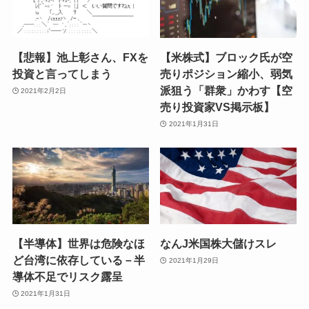
【悲報】池上彰さん、FXを
【米株式】ブロック氏が空
投資と言ってしまう
売りポジション縮小、弱気
派狙う「群衆」かわす【空
2021年2月2日
売り投資家VS掲示板】
2021年1月31日
【半導体】世界は危険なほ
なんJ米国株大儲けスレ
ど台湾に依存している－半
2021年1月29日
導体不足でリスク露呈
2021年1月31日