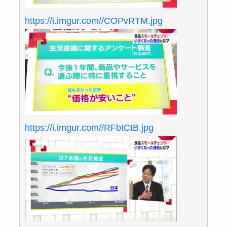
https://i.imgur.com//COPvRTM.jpg
https://i.imgur.com//RFbtCtB.jpg