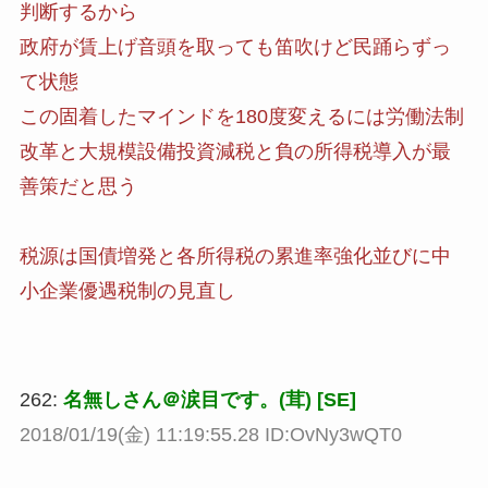
判断するから
政府が賃上げ音頭を取っても笛吹けど民踊らずっ
て状態
この固着したマインドを180度変えるには労働法制
改革と大規模設備投資減税と負の所得税導入が最
善策だと思う
税源は国債増発と各所得税の累進率強化並びに中
小企業優遇税制の見直し
262:
名無しさん＠涙目です。(茸) [SE]
2018/01/19(金) 11:19:55.28 ID:OvNy3wQT0