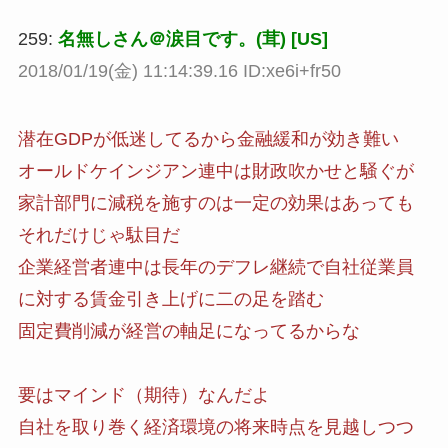
259:
名無しさん＠涙目です。(茸) [US]
2018/01/19(金) 11:14:39.16 ID:xe6i+fr50
潜在GDPが低迷してるから金融緩和が効き難い
オールドケインジアン連中は財政吹かせと騒ぐが
家計部門に減税を施すのは一定の効果はあっても
それだけじゃ駄目だ
企業経営者連中は長年のデフレ継続で自社従業員
に対する賃金引き上げに二の足を踏む
固定費削減が経営の軸足になってるからな
要はマインド（期待）なんだよ
自社を取り巻く経済環境の将来時点を見越しつつ