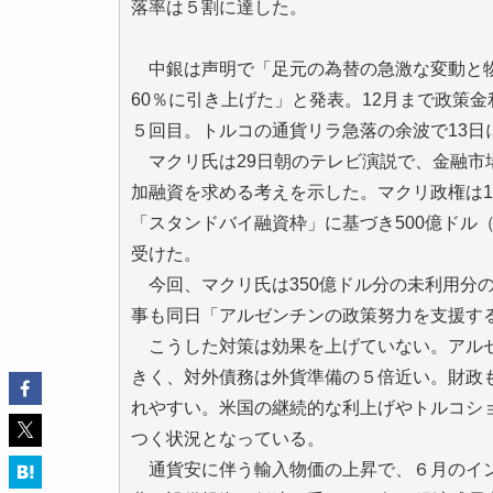
落率は５割に達した。
中銀は声明で「足元の為替の急激な変動と物
60％に引き上げた」と発表。12月まで政策
５回目。トルコの通貨リラ急落の余波で13日
マクリ氏は29日朝のテレビ演説で、金融市
加融資を求める考えを示した。マクリ政権は
「スタンドバイ融資枠」に基づき500億ドル
受けた。
今回、マクリ氏は350億ドル分の未利用分
事も同日「アルゼンチンの政策努力を支援す
こうした対策は効果を上げていない。アルゼ
きく、対外債務は外貨準備の５倍近い。財政
れやすい。米国の継続的な利上げやトルコシ
つく状況となっている。
通貨安に伴う輸入物価の上昇で、６月のインフ