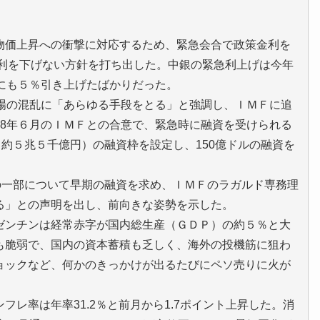
価上昇への衝撃に対応するため、緊急会合で政策金利を
金利を下げない方針を打ち出した。中銀の緊急利上げは今年
にも５％引き上げたばかりだった。
場の混乱に「あらゆる手段をとる」と強調し、ＩＭＦに追
18年６月のＩＭＦとの合意で、緊急時に融資を受けられる
（約５兆５千億円）の融資枠を設定し、150億ドルの融資を
の一部について早期の融資を求め、ＩＭＦのラガルド専務理
る」との声明を出し、前向きな姿勢を示した。
ンチンは経常赤字が国内総生産（ＧＤＰ）の約５％と大
も脆弱で、国内の資本蓄積も乏しく、海外の投機筋に狙わ
ョックなど、何かのきっかけが出るたびにペソ売りに火が
レ率は年率31.2％と前月から1.7ポイント上昇した。消