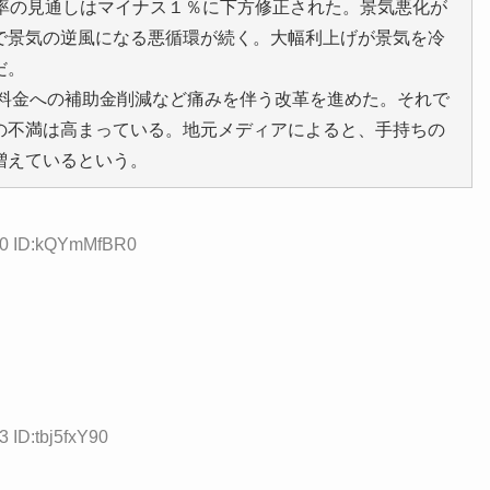
長率の見通しはマイナス１％に下方修正された。景気悪化が
で景気の逆風になる悪循環が続く。大幅利上げが景気を冷
だ。
共料金への補助金削減など痛みを伴う改革を進めた。それで
の不満は高まっている。地元メディアによると、手持ちの
増えているという。
.10 ID:kQYmMfBR0
3 ID:tbj5fxY90