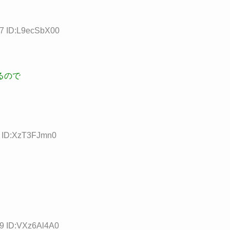
97 ID:L9ecSbX00
るので
1 ID:XzT3FJmn0
99 ID:VXz6Al4A0