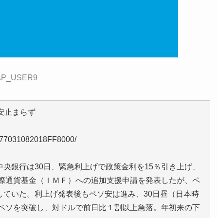
:CAP_USER9
安止まらず
1377031082018FF8000/
央銀行は30日、緊急利上げで政策金利を15％引き上げ、
国際通貨基金（ＩＭＦ）への追加支援申請を発表したが、ペ
していた。利上げ発表後もペソ安は進み、30日昼（日本時
0ペソを突破し、対ドルで前日比１割以上急落。年初来の下