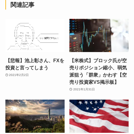
関連記事
【悲報】池上彰さん、FXを
【米株式】ブロック氏が空
投資と言ってしまう
売りポジション縮小、弱気
派狙う「群衆」かわす【空
2021年2月2日
売り投資家VS掲示板】
2021年1月31日