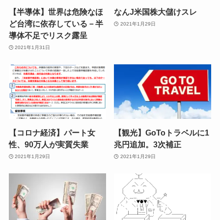
【半導体】世界は危険なほ
なんJ米国株大儲けスレ
ど台湾に依存している－半
2021年1月29日
導体不足でリスク露呈
2021年1月31日
【コロナ経済】パート女
【観光】GoToトラベルに1
性、90万人が実質失業
兆円追加。3次補正
2021年1月29日
2021年1月29日