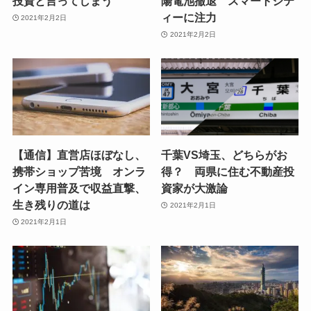
投資と言ってしまう
陽電池撤退 スマートシテ
ィーに注力
2021年2月2日
2021年2月2日
【通信】直営店ほぼなし、
千葉VS埼玉、どちらがお
携帯ショップ苦境 オンラ
得？ 両県に住む不動産投
イン専用普及で収益直撃、
資家が大激論
生き残りの道は
2021年2月1日
2021年2月1日