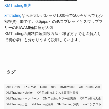
XMTrading事典
xmtrading
なら最大レバレッジ1000倍で500円からでも少
額投資可能です。0.6pips～の低スプレッドとスワップフ
リーのKIWAMI極口座が人気
XMTradingの無料口座開設方法～稼ぎ方までを図解入り
で初心者にも分かりやすく説明しています。
タグ
2chまとめ
FXまとめ
kabu
kuro
mybitwallet
XM Trading 2ch
XM Trading Neteller
XM Tradingよくある質問と回答
XM Tradingキャンペーン
XM Tradingヤフー知恵袋
XM Trading入金
XM Trading出金
XM Trading 評判
XM Trading 評判
xmコンテスト