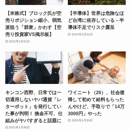
【米株式】ブロック氏が空
【半導体】世界は危険なほ
売りポジション縮小、弱気
ど台湾に依存している－半
派狙う「群衆」かわす【空
導体不足でリスク露呈
売り投資家VS掲示板】
2021年1月31日
2021年1月31日
キンコン西野、日常では一
ワイニート（26）、社会復
切通用しないヤバ通貨「レ
帰して初めて給料もらった
ターポット」を発行してい
んやけど、手取りで「14万
た事が判明！ 換金不可、仕
3000円」やった
組みがヤバすぎると話題に
2021年1月30日
2021年1月30日