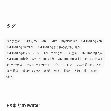
タグ
2chまとめ
FXまとめ
kabu
kuro
mybitwallet
XM Trading 2ch
XM Trading Neteller
XM Tradingよくある質問と回答
XM Tradingキャンペーン
XM Tradingヤフー知恵袋
XM Trading入金
XM Trading出金
XM Trading 評判
XM Trading 評判
xmコンテスト
xmボーナス
クレジットカード
ビットコイン
マネー系2chまとめ
仮想通貨
働きたくない
副業
年収
投資
政治
株
税金
経済
FXまとめTwitter