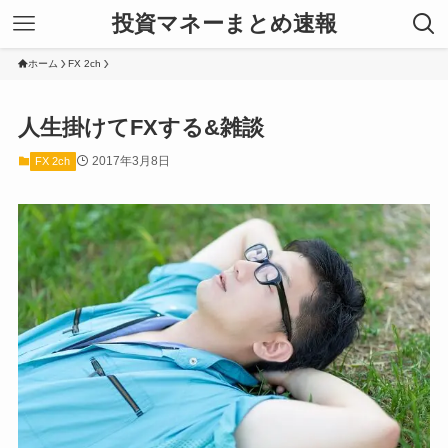
投資マネーまとめ速報
ホーム
FX 2ch
人生掛けてFXする&雑談
2017年3月8日
FX 2ch