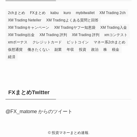
2chまとめ
FXまとめ
kabu
kuro
mybitwallet
XM Trading 2ch
XM Trading Neteller
XM Tradingよくある質問と回答
XM Tradingキャンペーン
XM Tradingヤフー知恵袋
XM Trading入金
XM Trading出金
XM Trading 評判
XM Trading 評判
xmコンテスト
xmボーナス
クレジットカード
ビットコイン
マネー系2chまとめ
仮想通貨
働きたくない
副業
年収
投資
政治
株
税金
経済
FXまとめTwitter
@FX_matome からのツイート
©
投資マネーまとめ速報.