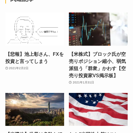
【悲報】池上彰さん、FXを
【米株式】ブロック氏が空
投資と言ってしまう
売りポジション縮小、弱気
派狙う「群衆」かわす【空
2021年2月2日
売り投資家VS掲示板】
2021年1月31日