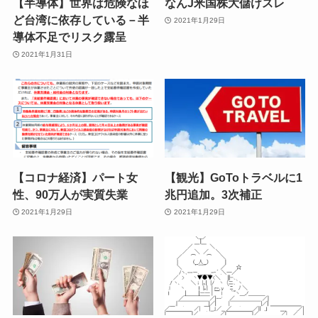
【半導体】世界は危険なほ
なんJ米国株大儲けスレ
ど台湾に依存している－半
2021年1月29日
導体不足でリスク露呈
2021年1月31日
【コロナ経済】パート女
【観光】GoToトラベルに1
性、90万人が実質失業
兆円追加。3次補正
2021年1月29日
2021年1月29日