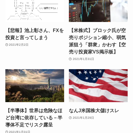
【悲報】池上彰さん、FXを
【米株式】ブロック氏が空
投資と言ってしまう
売りポジション縮小、弱気
派狙う「群衆」かわす【空
2021年2月2日
売り投資家VS掲示板】
2021年1月31日
【半導体】世界は危険なほ
なんJ米国株大儲けスレ
ど台湾に依存している－半
2021年1月29日
導体不足でリスク露呈
2021年1月31日