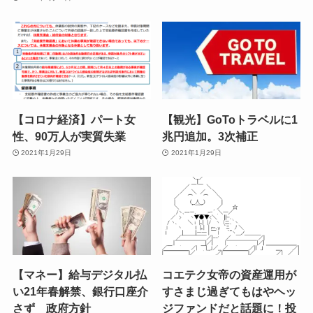
【コロナ経済】パート女
【観光】GoToトラベルに1
性、90万人が実質失業
兆円追加。3次補正
2021年1月29日
2021年1月29日
【マネー】給与デジタル払
コエテク女帝の資産運用が
い21年春解禁、銀行口座介
すさまじ過ぎてもはやヘッ
さず 政府方針
ジファンドだと話題に！投