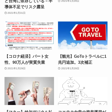
ど台湾に依存している－半
2021年1月29日
導体不足でリスク露呈
2021年1月31日
【コロナ経済】パート女
【観光】GoToトラベルに1
性、90万人が実質失業
兆円追加。3次補正
2021年1月29日
2021年1月29日
【マネー】給与デジタル払
コエテク女帝の資産運用が