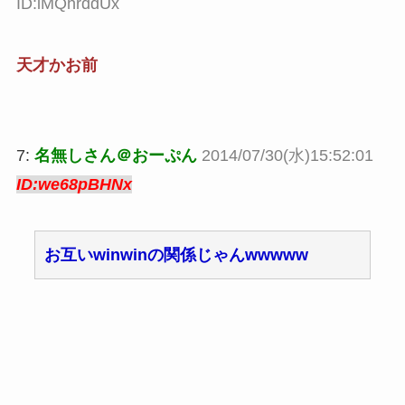
ID:lMQhrddUx
天才かお前
7:
名無しさん＠おーぷん
2014/07/30(水)15:52:01
ID:we68pBHNx
お互いwinwinの関係じゃんwwwww