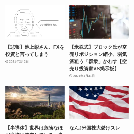
【悲報】池上彰さん、FXを
【米株式】ブロック氏が空
投資と言ってしまう
売りポジション縮小、弱気
派狙う「群衆」かわす【空
2021年2月2日
売り投資家VS掲示板】
2021年1月31日
【半導体】世界は危険なほ
なんJ米国株大儲けスレ