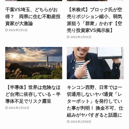
千葉VS埼玉、どちらがお
【米株式】ブロック氏が空
得？ 両県に住む不動産投
売りポジション縮小、弱気
資家が大激論
派狙う「群衆」かわす【空
売り投資家VS掲示板】
2021年2月1日
2021年1月31日
【半導体】世界は危険なほ
キンコン西野、日常では一
ど台湾に依存している－半
切通用しないヤバ通貨「レ
導体不足でリスク露呈
ターポット」を発行してい
た事が判明！ 換金不可、仕
2021年1月31日
組みがヤバすぎると話題に
2021年1月30日