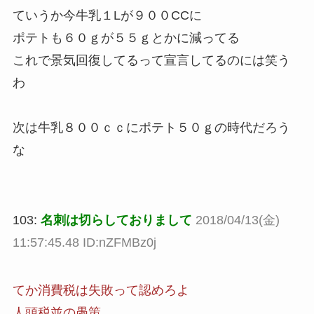
ていうか今牛乳１Lが９００CCに
ポテトも６０ｇが５５ｇとかに減ってる
これで景気回復してるって宣言してるのには笑う
わ
次は牛乳８００ｃｃにポテト５０ｇの時代だろう
な
103:
名刺は切らしておりまして
2018/04/13(金)
11:57:45.48 ID:nZFMBz0j
てか消費税は失敗って認めろよ
人頭税並の愚策