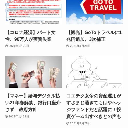
【コロナ経済】パート女
【観光】GoToトラベルに1
性、90万人が実質失業
兆円追加。3次補正
2021年1月29日
2021年1月29日
【マネー】給与デジタル払
コエテク女帝の資産運用が
い21年春解禁、銀行口座介
すさまじ過ぎてもはやヘッ
さず 政府方針
ジファンドだと話題に！投
資ゲーム出すべきとの声も
2021年1月28日
2021年1月28日