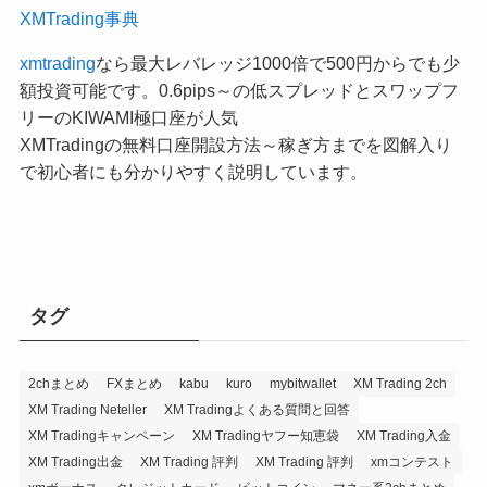
XMTrading事典
xmtrading
なら最大レバレッジ1000倍で500円からでも少
額投資可能です。0.6pips～の低スプレッドとスワップフ
リーのKIWAMI極口座が人気
XMTradingの無料口座開設方法～稼ぎ方までを図解入り
で初心者にも分かりやすく説明しています。
タグ
2chまとめ
FXまとめ
kabu
kuro
mybitwallet
XM Trading 2ch
XM Trading Neteller
XM Tradingよくある質問と回答
XM Tradingキャンペーン
XM Tradingヤフー知恵袋
XM Trading入金
XM Trading出金
XM Trading 評判
XM Trading 評判
xmコンテスト