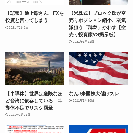
【悲報】池上彰さん、FXを
【米株式】ブロック氏が空
投資と言ってしまう
売りポジション縮小、弱気
派狙う「群衆」かわす【空
2021年2月2日
売り投資家VS掲示板】
2021年1月31日
【半導体】世界は危険なほ
なんJ米国株大儲けスレ
ど台湾に依存している－半
2021年1月29日
導体不足でリスク露呈
2021年1月31日