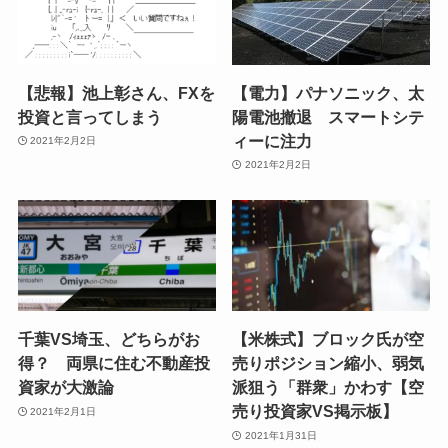
【悲報】池上彰さん、FXを
【電力】パナソニック、太
投資と言ってしまう
陽電池撤退 スマートシテ
ィーに注力
2021年2月2日
2021年2月2日
千葉VS埼玉、どちらがお
【米株式】ブロック氏が空
得？ 両県に住む不動産投
売りポジション縮小、弱気
資家が大激論
派狙う「群衆」かわす【空
売り投資家VS掲示板】
2021年2月1日
2021年1月31日