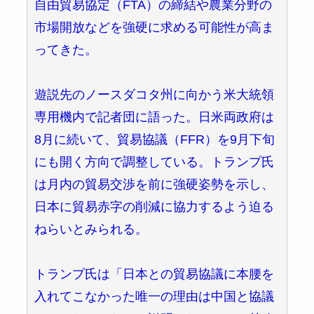
自由貿易協定（FTA）の締結や農業分野の
市場開放などを強硬に求める可能性が高ま
ってきた。
遊説先のノースダコタ州に向かう米大統領
専用機内で記者団に語った。日米両政府は
8月に続いて、貿易協議（FFR）を9月下旬
にも開く方向で調整している。トランプ氏
は月内の貿易交渉を前に強硬姿勢を示し、
日本に貿易赤字の削減に協力するよう迫る
ねらいとみられる。
トランプ氏は「日本との貿易協議に本腰を
入れてこなかった唯一の理由は中国と協議