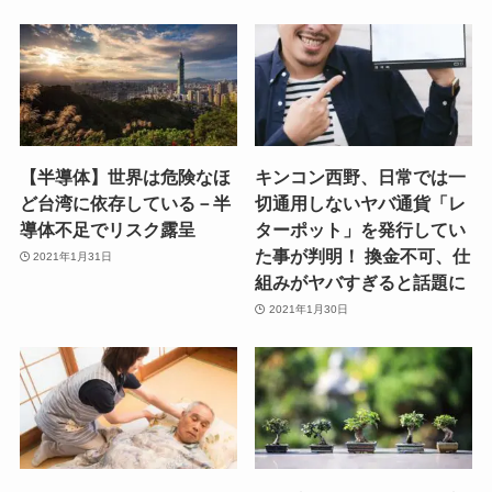
【半導体】世界は危険なほ
キンコン西野、日常では一
ど台湾に依存している－半
切通用しないヤバ通貨「レ
導体不足でリスク露呈
ターポット」を発行してい
た事が判明！ 換金不可、仕
2021年1月31日
組みがヤバすぎると話題に
2021年1月30日