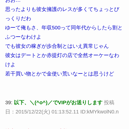
おお…
思ったよりも彼女擁護のレスが多くてちょっとび
っくりだわ
ゆーて俺もさ、年収500って同年代からしたら割と
ふつーなわけよ
でも彼女の稼ぎが歩合制とはいえ異常じゃん
彼女はデートとか赤提灯の店で全然オーケーなわ
けよ
若干買い物とかで金使い荒いなーとは思うけど
39:
以下、＼(^o^)／でVIPがお送りします
投稿
日：2015/12/22(火) 01:13:52.11 ID:kMYkwolN0.n