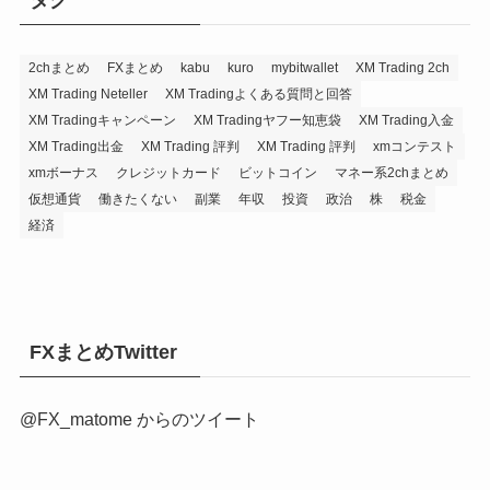
タグ
2chまとめ
FXまとめ
kabu
kuro
mybitwallet
XM Trading 2ch
XM Trading Neteller
XM Tradingよくある質問と回答
XM Tradingキャンペーン
XM Tradingヤフー知恵袋
XM Trading入金
XM Trading出金
XM Trading 評判
XM Trading 評判
xmコンテスト
xmボーナス
クレジットカード
ビットコイン
マネー系2chまとめ
仮想通貨
働きたくない
副業
年収
投資
政治
株
税金
経済
FXまとめTwitter
@FX_matome からのツイート