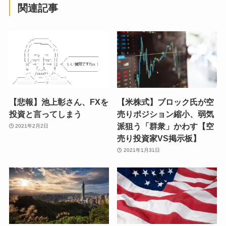
関連記事
【悲報】池上彰さん、FXを
【米株式】ブロック氏が空
投資と言ってしまう
売りポジション縮小、弱気
派狙う「群衆」かわす【空
2021年2月2日
売り投資家VS掲示板】
2021年1月31日