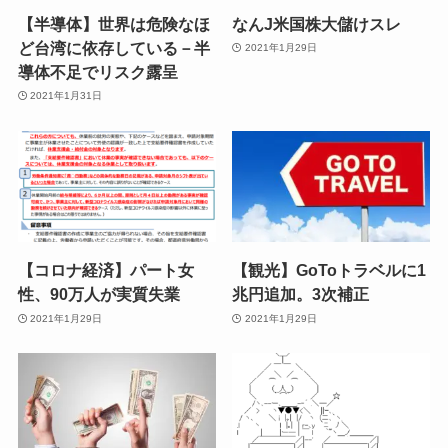
【半導体】世界は危険なほ
なんJ米国株大儲けスレ
ど台湾に依存している－半
2021年1月29日
導体不足でリスク露呈
2021年1月31日
【コロナ経済】パート女
【観光】GoToトラベルに1
性、90万人が実質失業
兆円追加。3次補正
2021年1月29日
2021年1月29日