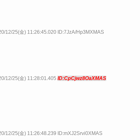
20/12/25(金) 11:26:45.020 ID:7JzA/Hp3MXMAS
20/12/25(金) 11:28:01.405
ID:CpCjwz8OaXMAS
20/12/25(金) 11:26:48.239 ID:mXJ2Srvi0XMAS