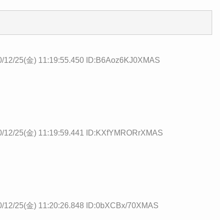
0/12/25(金) 11:19:55.450 ID:B6Aoz6KJ0XMAS
0/12/25(金) 11:19:59.441 ID:KXfYMRORrXMAS
0/12/25(金) 11:20:26.848 ID:0bXCBx/70XMAS