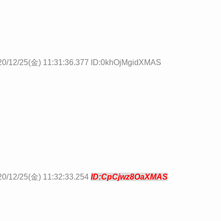
20/12/25(金) 11:31:36.377 ID:0khOjMgidXMAS
20/12/25(金) 11:32:33.254
ID:CpCjwz8OaXMAS