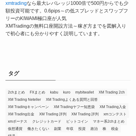
xmtrading
なら最大レバレッジ1000倍で500円からでも少
額投資可能です。0.6pips～の低スプレッドとスワップフ
リーのKIWAMI極口座が人気
XMTradingの無料口座開設方法～稼ぎ方までを図解入り
で初心者にも分かりやすく説明しています。
タグ
2chまとめ
FXまとめ
kabu
kuro
mybitwallet
XM Trading 2ch
XM Trading Neteller
XM Tradingよくある質問と回答
XM Tradingキャンペーン
XM Tradingヤフー知恵袋
XM Trading入金
XM Trading出金
XM Trading 評判
XM Trading 評判
xmコンテスト
xmボーナス
クレジットカード
ビットコイン
マネー系2chまとめ
仮想通貨
働きたくない
副業
年収
投資
政治
株
税金