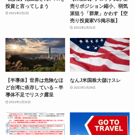
投資と言ってしまう
売りポジション縮小、弱気
派狙う「群衆」かわす【空
2021年2月2日
売り投資家VS掲示板】
2021年1月31日
【半導体】世界は危険なほ
なんJ米国株大儲けスレ
ど台湾に依存している－半
2021年1月29日
導体不足でリスク露呈
2021年1月31日