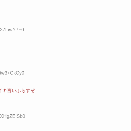
D:37IuwY7F0
D:tw3+CkOy0
イキ言いふらすぞ
D:XHgZEiSb0