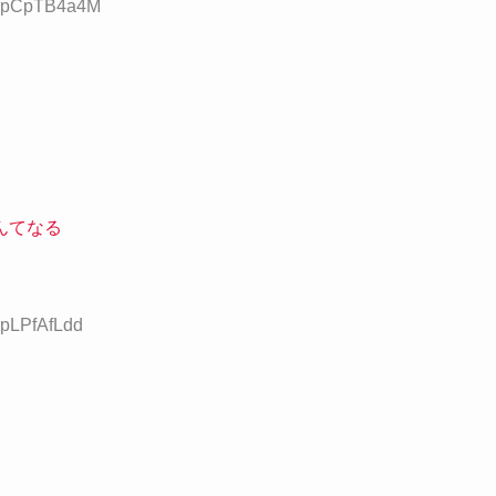
ID:pCpTB4a4M
んてなる
:pLPfAfLdd