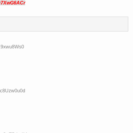
g7XwG6ACr
:E9xwu8Ws0
D:c8Uzw0u0d