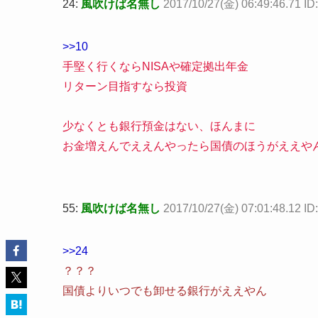
24:
風吹けば名無し
2017/10/27(金) 06:49:46.71 
>>10
手堅く行くならNISAや確定拠出年金
リターン目指すなら投資
少なくとも銀行預金はない、ほんまに
お金増えんでええんやったら国債のほうがええや
55:
風吹けば名無し
2017/10/27(金) 07:01:48.12 ID
>>24
？？？
国債よりいつでも卸せる銀行がええやん