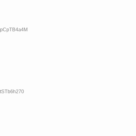
ID:pCpTB4a4M
D:tSTb6h270