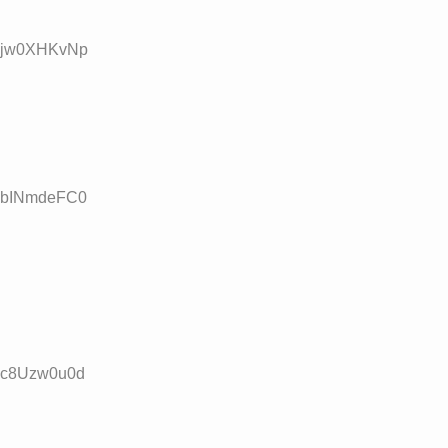
D:jw0XHKvNp
D:bINmdeFC0
D:c8Uzw0u0d