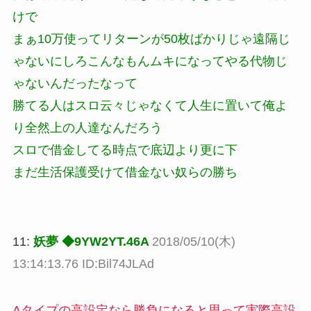
けで
まぁ10万使ってリターンが50枚ばかりじゃ遠隔じ
ゃないにしろこんなもんムキになってやる代物じ
ゃないんだったなって
勝てる人はスロ云々じゃなくて人生に置いて俺よ
り全然上の人達なんだろう
スロで借金してる時点で底辺より更に下
まだ生活保護受けて借金ない奴らの勝ち
11:
妖夢 ◆9YW2YT.46A
2018/05/10(木)
13:14:13.76 ID:Bil74JLAd
Aタイプの高設定なら勝負になると思って実際高設