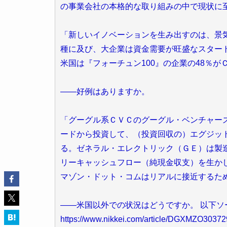
の事業会社の本格的な取り組みの中で現状に
「新しいイノベーションを生み出すのは、景
種に及び、大企業は資金需要が旺盛なスター
米国は『フォーチュン100』の企業の48％が
――好例はありますか。
「グーグル系ＣＶＣのグーグル・ベンチャー
ードから投資して、（投資回収の）エグジッ
る。ゼネラル・エレクトリック（ＧＥ）は製
リーキャッシュフロー（純現金収支）を生か
マゾン・ドット・コムはリアルに接近するた
――米国以外での状況はどうですか。 以下ソース 20
https://www.nikkei.com/article/DGXMZO30