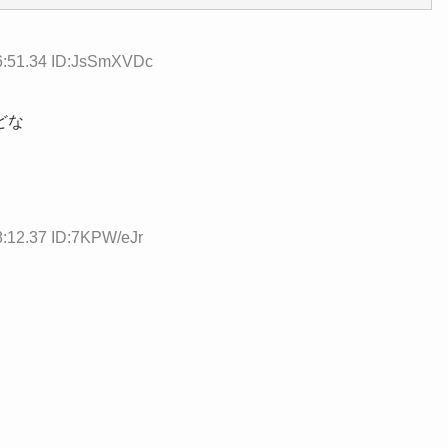
6:51.34 ID:JsSmXVDc
どな
8:12.37 ID:7KPW/eJr