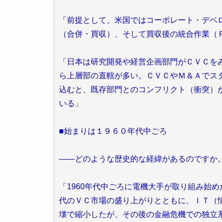
「前提として、米国ではコーポレート・デベ
（合併・買収）、そして買収後の統合作業（
「日本は研究開発や経営企画部門がＣＶＣを
ら上層部の直轄が多い。ＣＶＣやＭ＆Ａでス
込むと、既存部門とのコンフリクト（衝突）
いる」
■始まりは１９６０年代中ごろ
――どのような歴史的な経緯があるのですか
「1960年代中ごろに電機大手が取り組み始
代のＶＣ市場の盛り上がりとともに、ＩＴ（
壊で縮小したが、その後の金融危機での独立