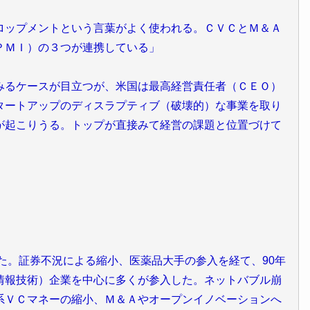
ロップメントという言葉がよく使われる。ＣＶＣとＭ＆Ａ
ＰＭＩ）の３つが連携している」
みるケースが目立つが、米国は最高経営責任者（ＣＥＯ）
タートアップのディスラプティブ（破壊的）な事業を取り
が起こりうる。トップが直接みて経営の課題と位置づけて
。
めた。証券不況による縮小、医薬品大手の参入を経て、90年
情報技術）企業を中心に多くが参入した。ネットバブル崩
系ＶＣマネーの縮小、Ｍ＆Ａやオープンイノベーションへ