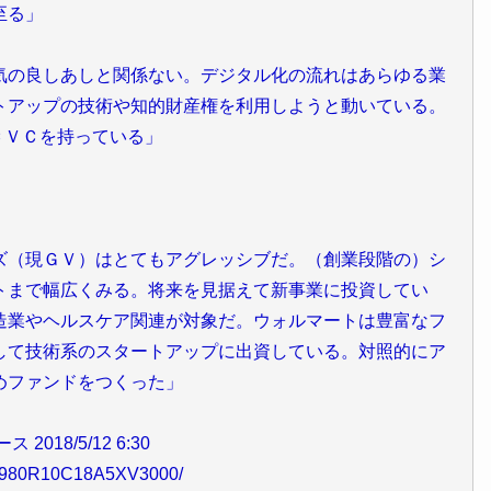
至る」
気の良しあしと関係ない。デジタル化の流れはあらゆる業
トアップの技術や知的財産権を利用しようと動いている。
ＣＶＣを持っている」
ズ（現ＧＶ）はとてもアグレッシブだ。（創業段階の）シ
トまで幅広くみる。将来を見据えて新事業に投資してい
造業やヘルスケア関連が対象だ。ウォルマートは豊富なフ
して技術系のスタートアップに出資している。対照的にア
めファンドをつくった」
18/5/12 6:30
372980R10C18A5XV3000/